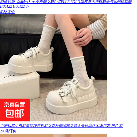
阿迪达斯（adidas）七夕板鞋女鞋GAZELLE BOLD厚底复古松糕鞋透气休闲运动鞋
H06122 H06122 37
43条评价
百搭松糕小白鞋厚底增高板鞋女春秋季2026新款大头运动休闲面包鞋 米色 37
200条评价