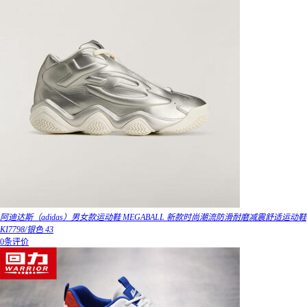
阿迪达斯（adidas）男女款运动鞋 MEGABALL 新款时尚潮流防滑耐磨减震舒适运动鞋
KI7798/银色 43
0条评价