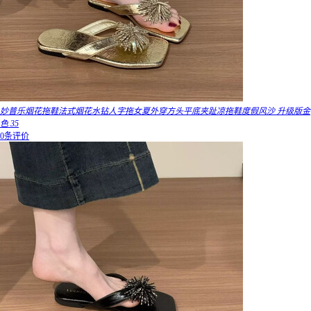
妙普乐烟花拖鞋法式烟花水钻人字拖女夏外穿方头平底夹趾凉拖鞋度假风沙 升级版金
色 35
0条评价