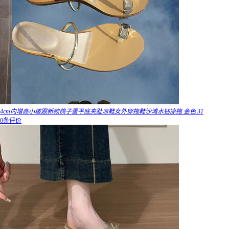
4cm内增高小坡跟新款鸽子蛋平底夹趾凉鞋女外穿拖鞋沙滩水钻凉拖 金色 31
0条评价