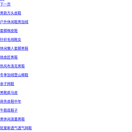
下一页
男款方头皮鞋
户外休闲鞋男加绒
套脚棉皮鞋
针织毛线靴女
休闲懒人套脚男鞋
徐皮匠男鞋
热风布洛克男鞋
冬季加绒登山棉鞋
亲子网鞋
男靴疯马皮
商务皮鞋中年
牛筋底鞋子
男休闲泼墨男鞋
犹爱斯透气透气网鞋