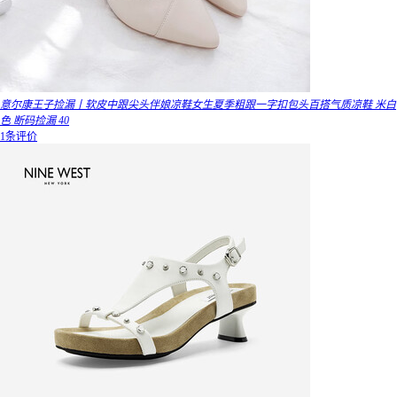
意尔康王子捡漏丨软皮中跟尖头伴娘凉鞋女生夏季粗跟一字扣包头百搭气质凉鞋 米白
色 断码捡漏 40
1条评价