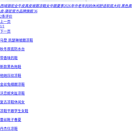
西域骆驼全牛皮真皮坡跟凉鞋女中跟夏季2026年中老年妈妈休闲舒适软底大码 黑色真
皮-骆驼官方品牌旗舰 36
2条评价
上一页
1/1
下一页
马登·凯瑟琳坡跟凉鞋
秋冬厚底防水台
带香味的鞋
新款黑色拖鞋
他她压纹凉鞋
金丝兔细跟凉鞋
沃恋妮夹趾凉鞋
复古凉鞋休闲女
凉鞋平跟学生女鞋
蕾丝靴子春夏
丹杰仕凉鞋