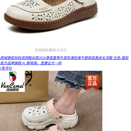
西域骆驼妈妈洞洞鞋女款2026厚底夏季外穿防滑防臭牛筋软底真皮女凉鞋 白色-骆驼
官方品牌旗舰 41 脚背高，宽建议大一码
1条评价