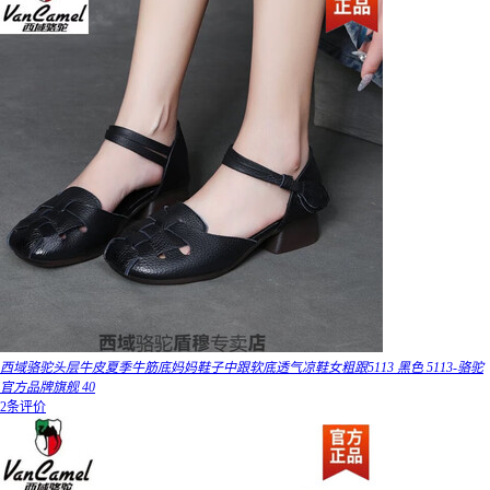
西域骆驼头层牛皮夏季牛筋底妈妈鞋子中跟软底透气凉鞋女粗跟5113 黑色 5113-骆驼
官方品牌旗舰 40
2条评价