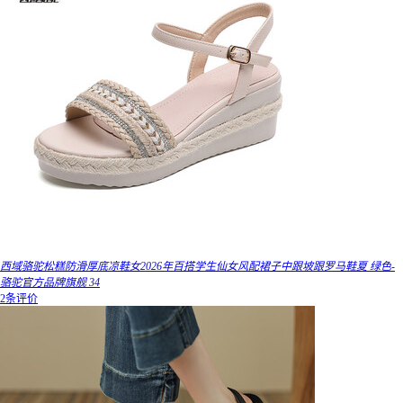
西域骆驼松糕防滑厚底凉鞋女2026年百搭学生仙女风配裙子中跟坡跟罗马鞋夏 绿色-
骆驼官方品牌旗舰 34
2条评价