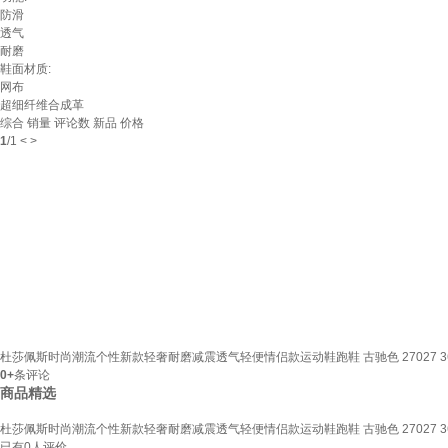
防滑
透气
耐磨
鞋面材质:
网布
超细纤维合成革
综合
销量
评论数
新品
价格
1
/
1
<
>
杜莎佩斯时尚潮流个性新款轻奢耐磨减震透气轻便情侣款运动鞋跑鞋 古驰色 27027 3
0+
条评论
商品精选
杜莎佩斯时尚潮流个性新款轻奢耐磨减震透气轻便情侣款运动鞋跑鞋 古驰色 27027 3
已有
0
人评价