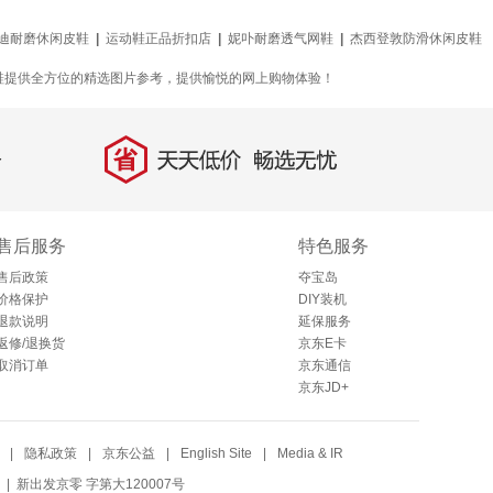
迪耐磨休闲皮鞋
|
运动鞋正品折扣店
|
妮卟耐磨透气网鞋
|
杰西登敦防滑休闲皮鞋
网鞋提供全方位的精选图片参考，提供愉悦的网上购物体验！
省
天天低价，畅选无忧
售后服务
特色服务
售后政策
夺宝岛
价格保护
DIY装机
退款说明
延保服务
返修/退换货
京东E卡
取消订单
京东通信
京东JD+
|
隐私政策
|
京东公益
|
English Site
|
Media & IR
| 新出发京零 字第大120007号