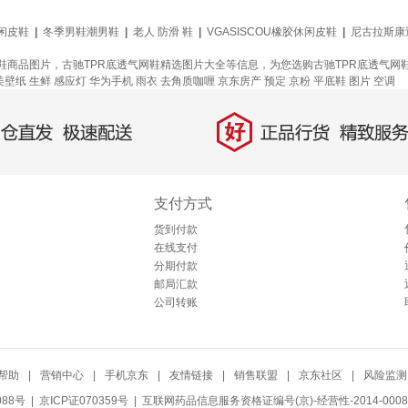
闲皮鞋
|
冬季男鞋潮男鞋
|
老人 防滑 鞋
|
VGASISCOU橡胶休闲皮鞋
|
尼古拉斯康
网鞋商品图片，古驰TPR底透气网鞋精选图片大全等信息，为您选购古驰TPR底透气
美壁纸
生鲜
感应灯
华为手机
雨衣
去角质咖喱
京东房产
预定
京粉
平底鞋
图片
空调
好
直发，极速配送
正品行货，精致服务
支付方式
货到付款
在线支付
分期付款
邮局汇款
公司转账
帮助
|
营销中心
|
手机京东
|
友情链接
|
销售联盟
|
京东社区
|
风险监测
088号
| 京ICP证070359号 |
互联网药品信息服务资格证编号(京)-经营性-2014-0008