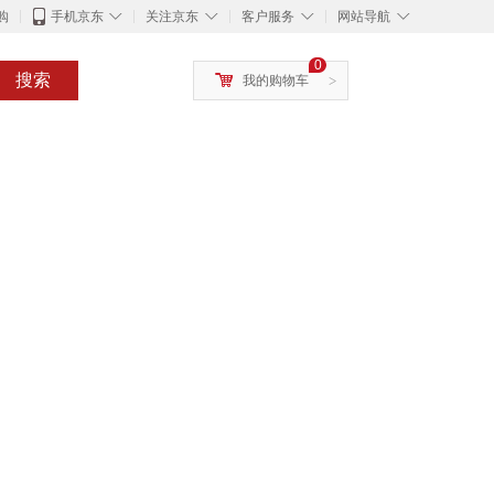
◇
◇
◇
◇
购
手机京东
关注京东
客户服务
网站导航
0
搜索
我的购物车
>