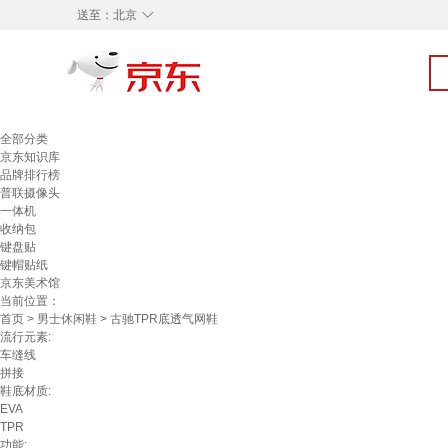
◇
送至：
北京
全部分类
京东知识库
品牌排行榜
普联摄像头
一体机
收纳包
键盘贴
键帽贴纸
京东美术馆
当前位置：
首页
>
男士休闲鞋
> 古驰TPR底透气网鞋
流行元素:
车缝线
拼接
鞋底材质:
EVA
TPR
功能: