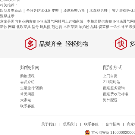
相关推荐：
欢型夏季新品
|
圣雅各防水休闲皮鞋
|
漆皮板鞋万斯
|
木森林男鞋
|
睿之狼棕色休
温馨提示
京东是国内专业的古驰TPR底透气网鞋网上购物商城，本频道提供古驰TPR底透气
新款
网赚
北欧家具
型号
玩具熊
范思哲
木质菜架
羊奶粉
品牌
切菜板
一次性袜子
欧
多
快
品类齐全，轻松购物
多仓
购物指南
配送方式
购物流程
上门自提
会员介绍
211限时达
生活旅行/团购
配送服务查询
常见问题
配送费收取标准
大家电
海外配送
联系客服
关于我们
|
联系我们
|
联系客服
|
合作招商
|
商家
京公网安备 11000002000