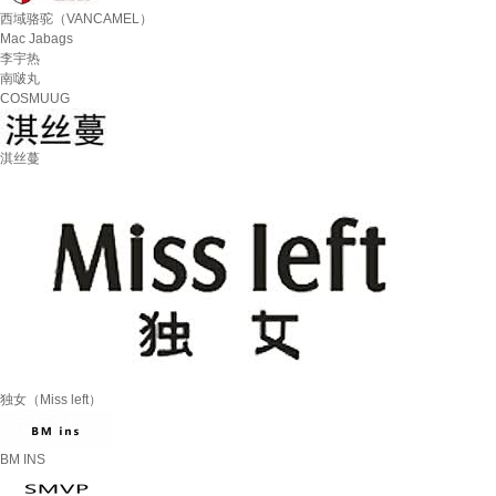
西域骆驼（VANCAMEL）
Mac Jabags
李宇热
南啵丸
COSMUUG
淇丝蔓
独女（Miss left）
BM INS