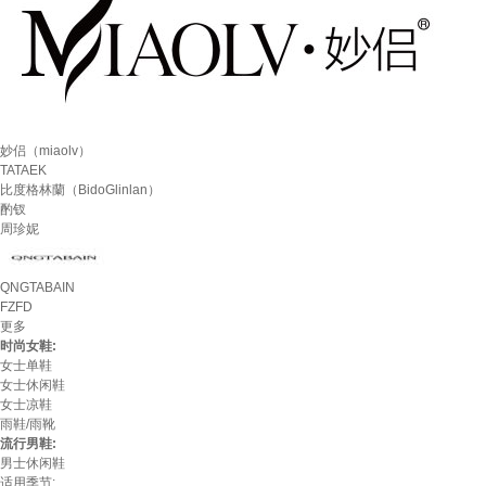
妙侣（miaolv）
TATAEK
比度格林蘭（BidoGlinlan）
酌钗
周珍妮
QNGTABAIN
FZFD
更多
时尚女鞋:
女士单鞋
女士休闲鞋
女士凉鞋
雨鞋/雨靴
流行男鞋:
男士休闲鞋
适用季节: