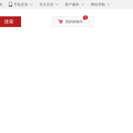
◇
◇
◇
◇
购
手机京东
关注京东
客户服务
网站导航
0
搜索
我的购物车
>