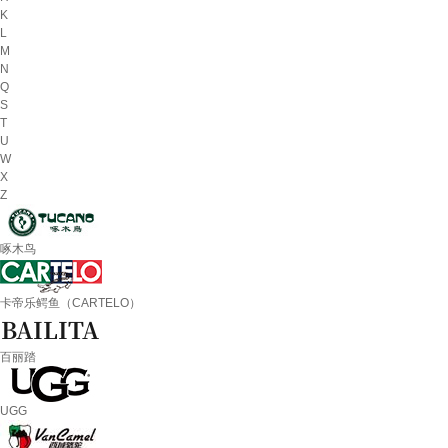
K
L
M
N
Q
S
T
U
W
X
Z
啄木鸟
卡帝乐鳄鱼（CARTELO）
百丽踏
UGG