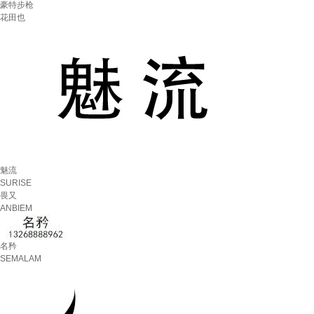
豪特步枪
花田也
魅流
SURISE
畏又
ANBIEM
名矜
SEMALAM