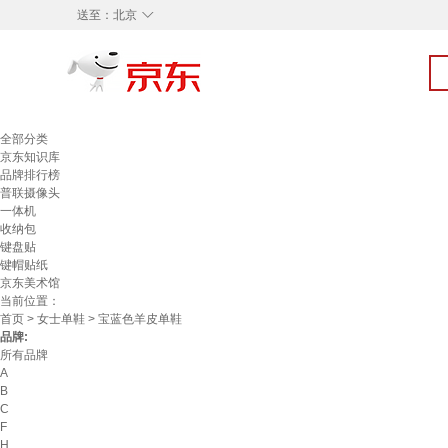
◇
送至：
北京
全部分类
京东知识库
品牌排行榜
普联摄像头
一体机
收纳包
键盘贴
键帽贴纸
京东美术馆
当前位置：
首页
>
女士单鞋
> 宝蓝色羊皮单鞋
品牌:
所有品牌
A
B
C
F
H