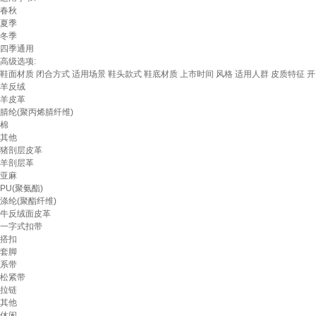
春秋
夏季
冬季
四季通用
高级选项:
鞋面材质
闭合方式
适用场景
鞋头款式
鞋底材质
上市时间
风格
适用人群
皮质特征
开
羊反绒
羊皮革
腈纶(聚丙烯腈纤维)
棉
其他
猪剖层皮革
羊剖层革
亚麻
PU(聚氨酯)
涤纶(聚酯纤维)
牛反绒面皮革
一字式扣带
搭扣
套脚
系带
松紧带
拉链
其他
休闲