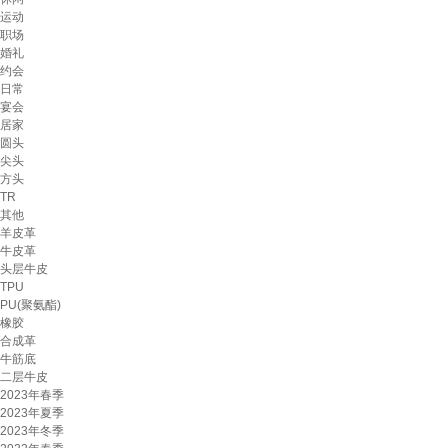
运动
职场
婚礼
约会
日常
宴会
居家
圆头
尖头
方头
TR
其他
羊皮革
牛皮革
头层牛皮
TPU
PU(聚氨酯)
橡胶
合成革
牛筋底
二层牛皮
2023年春季
2023年夏季
2023年冬季