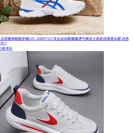
玉西雅男鞋跑步鞋GEL-NlMPUS22专业运动鞋缓震透气黑武士逛街百搭男女鞋 白色
39.5
5条评价