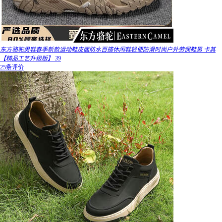
东方骆驼男鞋春季新款运动鞋皮面防水百搭休闲鞋轻便防滑时尚户外劳保鞋男 卡其
【精品工艺升级版】 39
25条评价