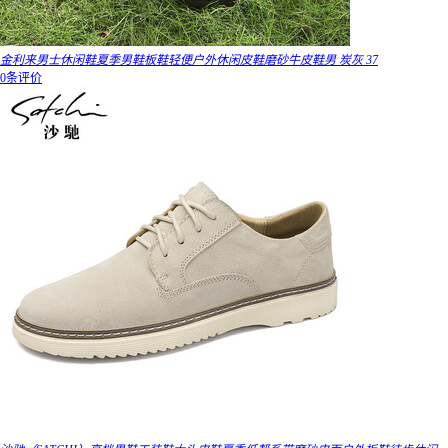
金利来男士休闲鞋夏季男鞋板鞋轻便户外休闲皮鞋磨砂牛皮鞋男 炭灰 37
0条评价