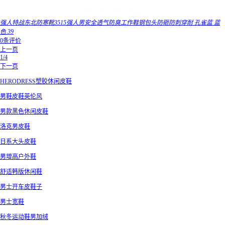
强人特战东北防寒靴3515强人男安全透气防臭工作鞋钢包头防砸防刺穿耐 孔雀蓝 蓝
色 39
0条评价
上一页
1/4
下一页
HERODRESS塑胶休闲皮鞋
男鞋皮鞋英伦风
男款黑色休闲皮鞋
洛克男皮鞋
日系大头皮鞋
男增高户外鞋
舒适韩版休闲鞋
男士开车皮鞋子
男士宽鞋
秋冬运动鞋男加绒