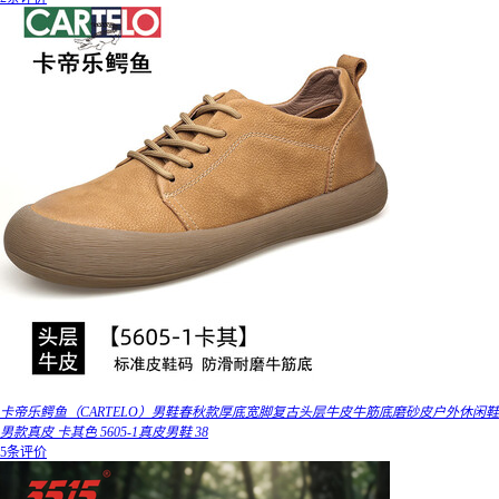
卡帝乐鳄鱼（CARTELO）男鞋春秋款厚底宽脚复古头层牛皮牛筋底磨砂皮户外休闲鞋
男款真皮 卡其色 5605-1真皮男鞋 38
5条评价