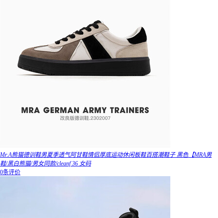
Mr.A熊猫德训鞋男夏季透气阿甘鞋情侣厚底运动休闲板鞋百搭潮鞋子 黑色【MRA男
鞋/黑白熊猫/男女同款/cleanf 36 女码
0条评价