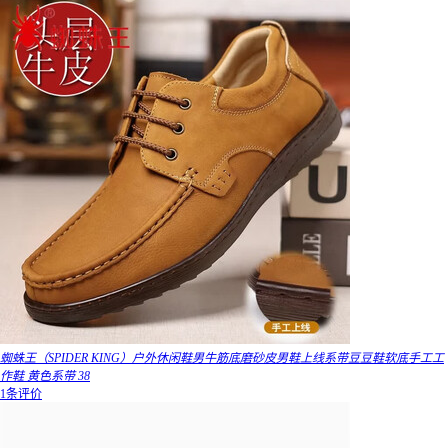
蜘蛛王（SPIDER KING）户外休闲鞋男牛筋底磨砂皮男鞋上线系带豆豆鞋软底手工工
作鞋 黄色系带 38
1条评价