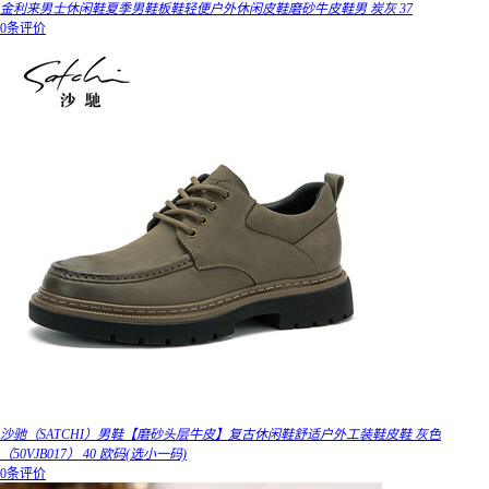
金利来男士休闲鞋夏季男鞋板鞋轻便户外休闲皮鞋磨砂牛皮鞋男 炭灰 37
0条评价
沙驰（SATCHI）男鞋【磨砂头层牛皮】复古休闲鞋舒适户外工装鞋皮鞋 灰色
（50VJB017） 40 欧码(选小一码)
0条评价