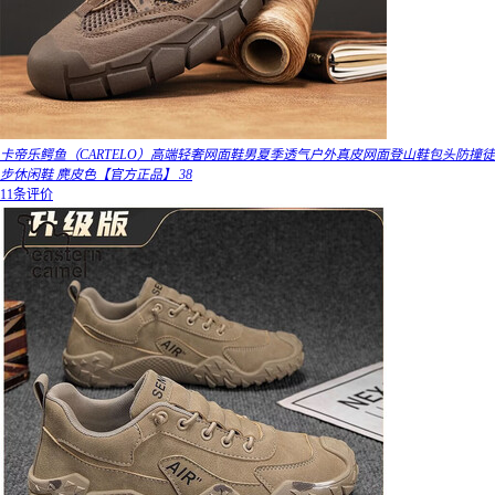
卡帝乐鳄鱼（CARTELO）高端轻奢网面鞋男夏季透气户外真皮网面登山鞋包头防撞徒
步休闲鞋 麂皮色【官方正品】 38
11条评价