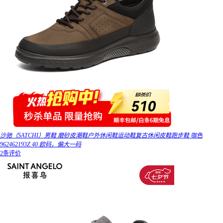
沙驰（SATCHI）男鞋 磨砂皮潮鞋户外休闲鞋运动鞋复古休闲皮鞋跑步鞋 咖色
962462193Z 40 欧码，偏大一码
2条评价