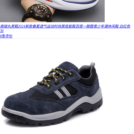
南啵丸男鞋2024新款春夏透气运动时尚厚底板鞋百搭一脚蹬青少年潮休闲鞋 白红色
36
0条评价