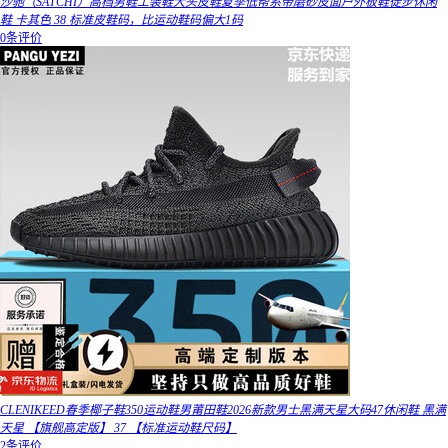
沙驰（SATCHI）高档男鞋工装鞋大头皮鞋夏季低帮系带磨砂皮面户外板鞋徒步休闲
鞋 卡其色 38 标准皮鞋码，比运动鞋码偏大1码
0条评价
CLENIKEED春季椰子鞋350运动鞋男莆田鞋2026新款男士黑满天星大码47休闲鞋 黑满
天星 【旗舰高定版】 37 【标准运动鞋尺码】
2条评价