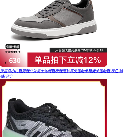
报喜鸟小白鞋男鞋户外男士休闲鞋板鞋磨砂真皮运动单鞋徒步运动鞋 灰色 38
4条评价