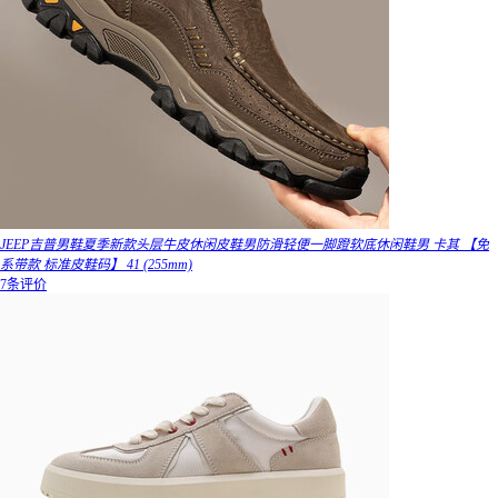
JEEP吉普男鞋夏季新款头层牛皮休闲皮鞋男防滑轻便一脚蹬软底休闲鞋男 卡其 【免
系带款 标准皮鞋码】 41 (255mm)
7条评价