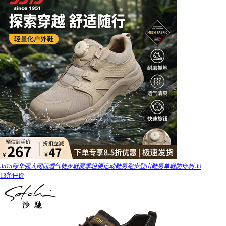
3515际华强人网面透气徒步鞋夏季轻便运动鞋男跑步登山鞋男单鞋防穿刺 39
13条评价