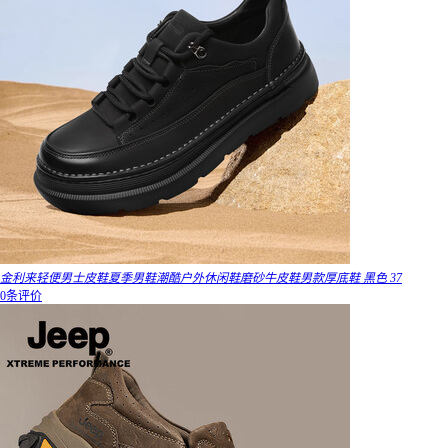
金利来轻便男士皮鞋夏季男鞋潮酷户外休闲鞋磨砂牛皮鞋男款厚底鞋 黑色 37
0条评价