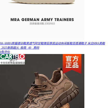
Mr.AMRA熊猫德训鞋男透气阿甘鞋情侣厚底运动休闲板鞋百搭潮鞋子 米白MRA男鞋
_2025新款超火_极简_ 40 _男码
0条评价