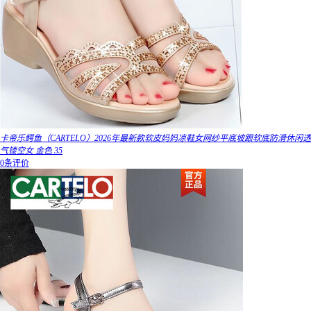
卡帝乐鳄鱼（CARTELO）2026年最新款软皮妈妈凉鞋女网纱平底坡跟软底防滑休闲透
气镂空女 金色 35
0条评价