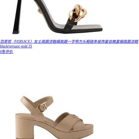
范思哲（VERSACE）女士高跟凉鞋细高跟一字带方头粗链条装饰宴会晚宴细高跟凉鞋
black/versace gold 35
0条评价