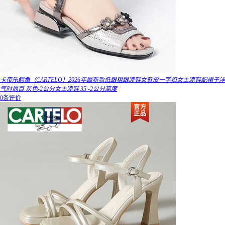
卡帝乐鳄鱼（CARTELO）2026年最新款低跟粗跟凉鞋女软皮一字扣女士凉鞋配裙子洋
气时尚百 灰色-2公分女士凉鞋 35 -2公分高度
0条评价