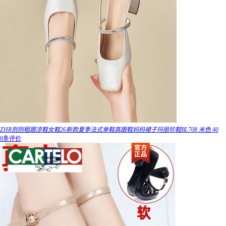
ZHR则则粗跟凉鞋女鞋26新款夏季法式单鞋高跟鞋妈妈裙子玛丽珍鞋BL708 米色 40
0条评价