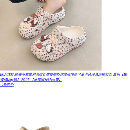
ECACEVA绝美不累脚洞洞鞋女款夏季外穿厚底增高可爱卡通沙滩凉拖鞋女 白色【蝴
蝶结Kitty猫】 26-27 【推荐脚长17cm穿】
12条评价