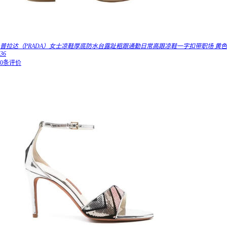
普拉达（PRADA）女士凉鞋厚底防水台露趾粗跟通勤日常高跟凉鞋一字扣带职场 黄色
36
0条评价