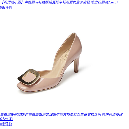
【现货喵小圆】中低跟ita鞋蝴蝶结百搭单鞋可爱女生小皮鞋 漆皮粉跟高2cm 37
0条评价
白白琮瑗同款RV芭蕾舞高跟凉鞋细跟中空方扣单鞋女生日宴裸粉色 肉粉色漆皮跟
6.5cm 33
0条评价