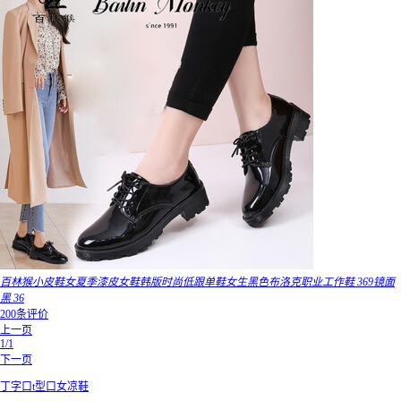
百林猴小皮鞋女夏季漆皮女鞋韩版时尚低跟单鞋女生黑色布洛克职业工作鞋 369镜面
黑 36
200条评价
上一页
1/1
下一页
丁字口t型口女凉鞋