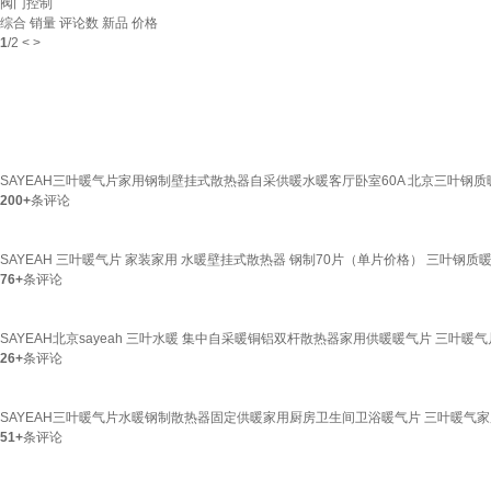
阀门控制
综合
销量
评论数
新品
价格
1
/
2
<
>
SAYEAH三叶暖气片家用钢制壁挂式散热器自采供暖水暖客厅卧室60A 北京三叶钢质暖气
200+
条评论
SAYEAH 三叶暖气片 家装家用 水暖壁挂式散热器 钢制70片（单片价格） 三叶钢质暖
76+
条评论
SAYEAH北京sayeah 三叶水暖 集中自采暖铜铝双杆散热器家用供暖暖气片 三叶暖气片家
26+
条评论
SAYEAH三叶暖气片水暖钢制散热器固定供暖家用厨房卫生间卫浴暖气片 三叶暖气家用
51+
条评论