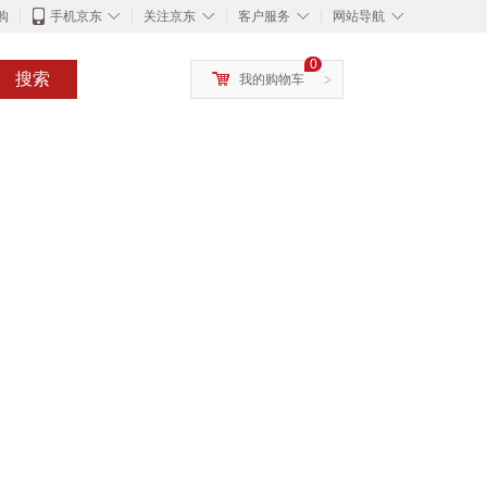
◇
◇
◇
◇
购
手机京东
关注京东
客户服务
网站导航
0
搜索
我的购物车
>