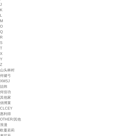
J
K
L
M
O
Q
R
S
T
X
Y
Z
山头林村
何健弓
XMSJ
喆炜
何佳功
其他家
俏博莱
CLCEY
惠利得
OTHER/其他
淮漫
欧蔓若莉
麦可辰