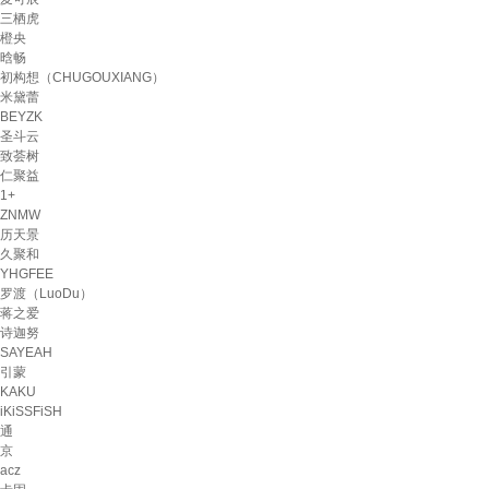
三栖虎
橙央
晗畅
初构想（CHUGOUXIANG）
米黛蕾
BEYZK
圣斗云
致荟树
仁聚益
1+
ZNMW
历天景
久聚和
YHGFEE
罗渡（LuoDu）
蒋之爱
诗迦努
SAYEAH
引蒙
KAKU
iKiSSFiSH
通
京
acz