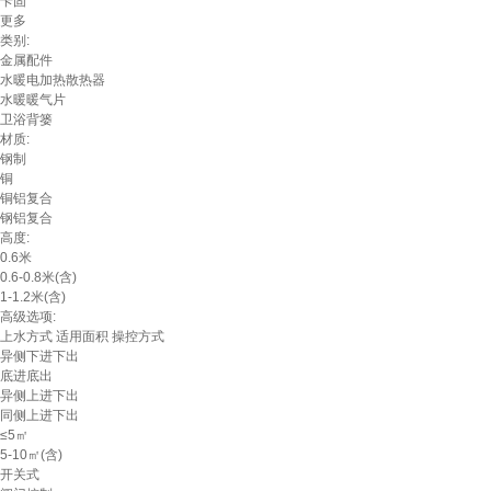
卡固
更多
类别:
金属配件
水暖电加热散热器
水暖暖气片
卫浴背篓
材质:
钢制
铜
铜铝复合
钢铝复合
高度:
0.6米
0.6-0.8米(含)
1-1.2米(含)
高级选项:
上水方式
适用面积
操控方式
异侧下进下出
底进底出
异侧上进下出
同侧上进下出
≤5㎡
5-10㎡(含)
开关式