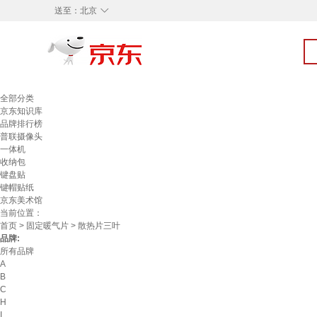
◇
送至：
北京
全部分类
京东知识库
品牌排行榜
普联摄像头
一体机
收纳包
键盘贴
键帽贴纸
京东美术馆
当前位置：
首页
>
固定暖气片
> 散热片三叶
品牌:
所有品牌
A
B
C
H
I