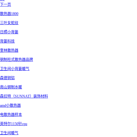
下一页
散热器1800
三叶女蛇纹
日照小背篓
背篓科技
奎林散热器
钢制柱式散热器品牌
卫生间小背篓暖气
森德铜铝
南山钢制水暖
森拉特（SUNNAT）装饰材料
amd小散热器
电散热器样本
英特尔1150针cpu
卫生间暖气