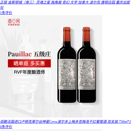
正版 金斯顿城（卷三）灵魂之星 独角兽 奇幻 文学 加拿大 波尔克 唐顿庄园 重庆出版
社
1条评价
佰酿法国进口卢顿克莱尔谷神星Ceres波尔多上梅多克梅洛干红葡萄酒 双支装 750ml*2
0条评价