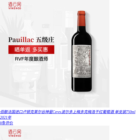
佰酿法国进口卢顿克莱尔谷神星Ceres波尔多上梅多克梅洛干红葡萄酒 单支装750ml
2021年
0条评价