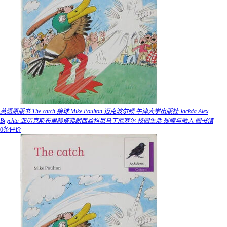
英语原版书 The catch 接球 Mike Poulton 迈克波尔顿 牛津大学出版社 Jackda Alex
Brychta 亚历克斯布里赫塔弗朗西丝科尼马丁厄塞尔 校园生活 残障与融入 图书馆
0条评价