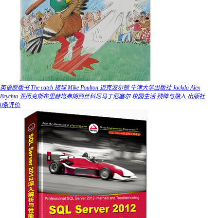
英语原版书 The catch 接球 Mike Poulton 迈克波尔顿 牛津大学出版社 Jackda Alex
Brychta 亚历克斯布里赫塔弗朗西丝科尼马丁厄塞尔 校园生活 残障与融入 出版社
0条评价