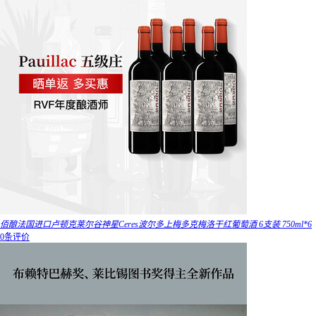
佰酿法国进口卢顿克莱尔谷神星Ceres波尔多上梅多克梅洛干红葡萄酒 6支装 750ml*6
0条评价