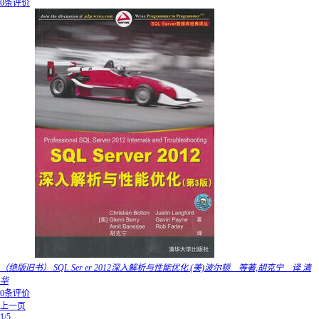
0条评价
（绝版旧书） SQL Ser er 2012深入解析与性能优化 (美)波尔顿 等著,胡克宁 译 清
华
0条评价
上一页
1/5