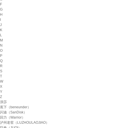
F
G
H
I
J
K
L
M
N
O
P
Q
R
S
T
W
X
Y
Z
浪莎
蕉下（beneunder）
闪迪（SanDisk）
回力（Warrior）
泸州老窖（LUZHOULAOJIAO）
巨奇（JUQI）