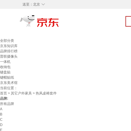
◇
送至：
北京
全部分类
京东知识库
品牌排行榜
普联摄像头
一体机
收纳包
键盘贴
键帽贴纸
京东美术馆
当前位置：
首页
>
其它户外家具
> 热风桌椅套件
品牌:
所有品牌
A
B
C
D
E