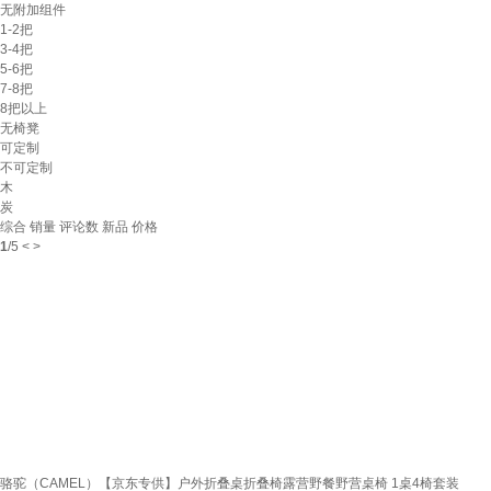
无附加组件
1-2把
3-4把
5-6把
7-8把
8把以上
无椅凳
可定制
不可定制
木
炭
综合
销量
评论数
新品
价格
1
/
5
<
>
骆驼（CAMEL）【京东专供】户外折叠桌折叠椅露营野餐野营桌椅 1桌4椅套装