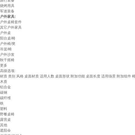
旅行装备
烧烤用具
军迷装备
户外家具:
户外桌椅套件
其它户外家具
户外桌
阳台桌/椅
户外椅/凳
吊篮/椅
户外沙发
秋千摇椅
更多
高级选项:
材质
类别
风格
桌面材质
适用人数
桌面形状
附加功能
桌面长度
适用场景
附加组件
木质
铝合金
碳钢
碳纤维
铁
塑料
野餐桌椅
露营桌
其他
遮阳伞