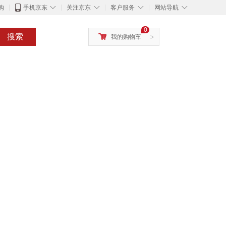
◇
◇
◇
◇
购
手机京东
关注京东
客户服务
网站导航
0
搜索
我的购物车
>