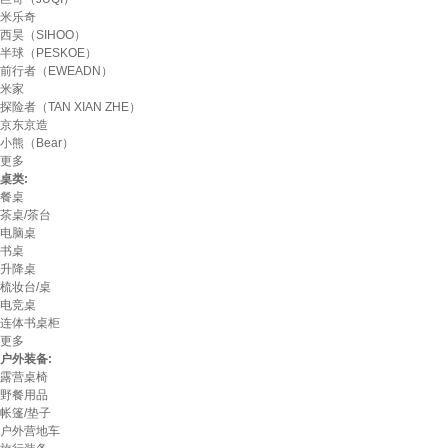
米乐奇
西昊（SIHOO）
半球（PESKOE）
前行者（EWEADN）
米家
探险者（TAN XIAN ZHE）
京东京造
小熊（Bear）
更多
桌类:
餐桌
茶桌/茶台
电脑桌
书桌
升降桌
梳妆台/桌
电竞桌
连体书桌柜
更多
户外装备:
露营桌椅
野餐用品
帐篷/垫子
户外营地车