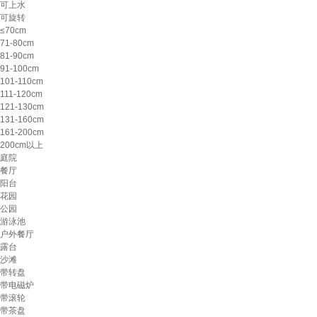
可上水
可旋转
≤70cm
71-80cm
81-90cm
91-100cm
101-110cm
111-120cm
121-130cm
131-160cm
161-200cm
200cm以上
庭院
餐厅
阳台
花园
公园
游泳池
户外餐厅
露台
沙滩
带转盘
带电磁炉
带滚轮
带茶盘