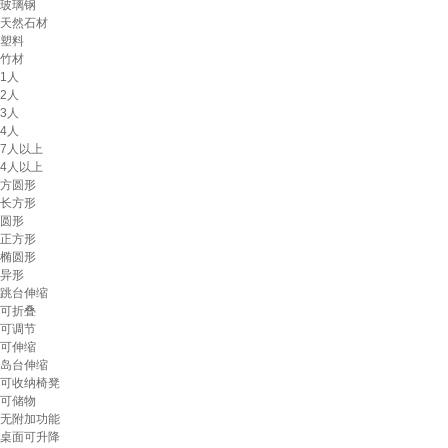
玻璃钢
天然石材
塑料
竹材
1人
2人
3人
4人
7人以上
4人以上
方圆形
长方形
圆形
正方形
椭圆形
异形
跳台伸缩
可折叠
可调节
可伸缩
岛台伸缩
可收纳椅凳
可储物
无附加功能
桌面可升降