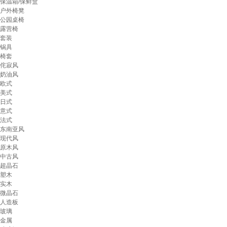
保温箱/保鲜盒
户外椅凳
公园桌椅
露营椅
套装
锅具
椅套
侘寂风
奶油风
欧式
美式
日式
意式
法式
东南亚风
现代风
原木风
中古风
超晶石
塑木
实木
微晶石
人造板
玻璃
金属