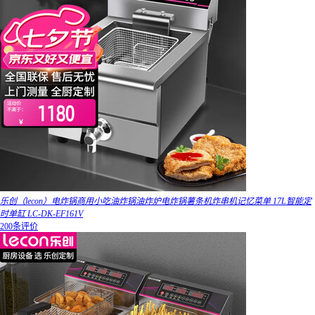
乐创（lecon）电炸锅商用小吃油炸锅油炸炉电炸锅薯条机炸串机记忆菜单 17L智能定
时单缸 LC-DK-EF161V
200条评价