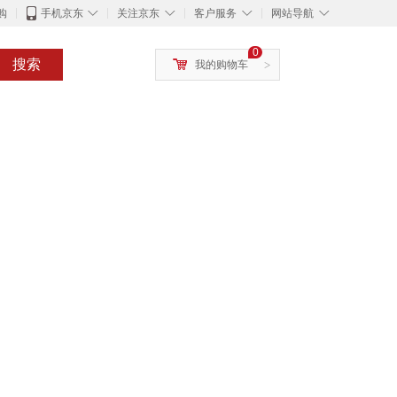
◇
◇
◇
◇
购
手机京东
关注京东
客户服务
网站导航
0
搜索
我的购物车
>