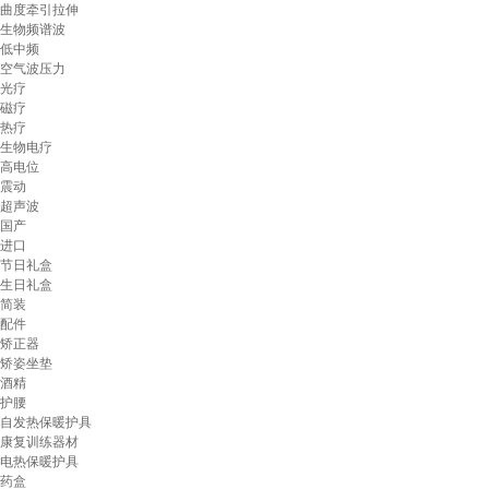
曲度牵引拉伸
生物频谱波
低中频
空气波压力
光疗
磁疗
热疗
生物电疗
高电位
震动
超声波
国产
进口
节日礼盒
生日礼盒
简装
配件
矫正器
矫姿坐垫
酒精
护腰
自发热保暖护具
康复训练器材
电热保暖护具
药盒