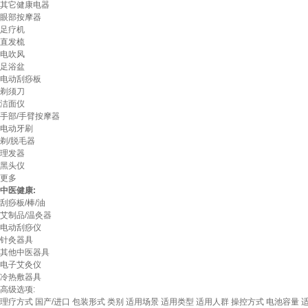
其它健康电器
眼部按摩器
足疗机
直发梳
电吹风
足浴盆
电动刮痧板
剃须刀
洁面仪
手部/手臂按摩器
电动牙刷
剃/脱毛器
理发器
黑头仪
更多
中医健康:
刮痧板/棒/油
艾制品/温灸器
电动刮痧仪
针灸器具
其他中医器具
电子艾灸仪
冷热敷器具
高级选项:
理疗方式
国产/进口
包装形式
类别
适用场景
适用类型
适用人群
操控方式
电池容量