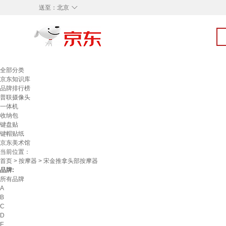
◇
送至：
北京
全部分类
京东知识库
品牌排行榜
普联摄像头
一体机
收纳包
键盘贴
键帽贴纸
京东美术馆
当前位置：
首页
>
按摩器
> 宋金推拿头部按摩器
品牌:
所有品牌
A
B
C
D
E