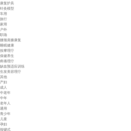
康复护具
针灸模型
车用
旅行
家用
户外
职场
腰颈肩膝康复
睡眠健康
按摩理疗
保健养生
疼痛理疗
缺血预适应训练
生发美容理疗
其他
产妇
成人
中老年
中年
老年人
通用
青少年
儿童
孕妇
按键式