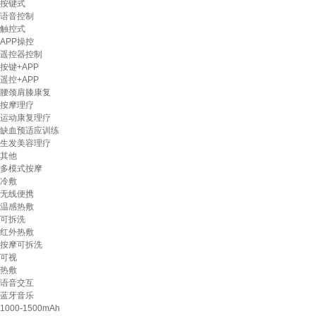
按键式
语音控制
触控式
APP操控
遥控器控制
按键+APP
遥控+APP
腰颈肩膝康复
按摩理疗
运动康复理疗
缺血预适应训练
生发美容理疗
其他
多模式按摩
冷敷
无线便携
温感热敷
可拆洗
红外热敷
按摩可拆洗
可视
热敷
语音交互
蓝牙音乐
1000-1500mAh