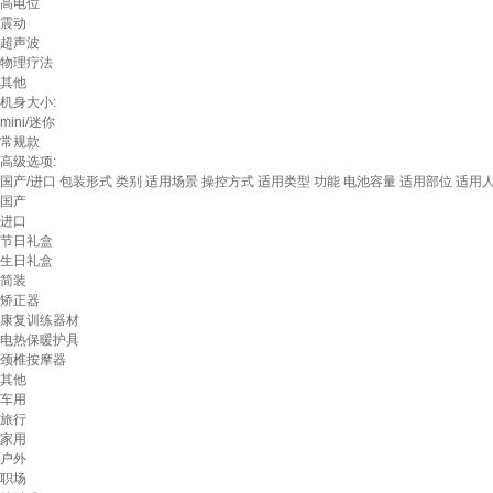
高电位
震动
超声波
物理疗法
其他
机身大小:
mini/迷你
常规款
高级选项:
国产/进口
包装形式
类别
适用场景
操控方式
适用类型
功能
电池容量
适用部位
适用
国产
进口
节日礼盒
生日礼盒
简装
矫正器
康复训练器材
电热保暖护具
颈椎按摩器
其他
车用
旅行
家用
户外
职场