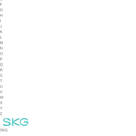
F
G
H
I
J
K
L
M
N
O
P
Q
R
S
T
U
V
W
X
Y
Z
SKG