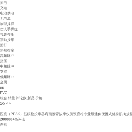
插电
充电
电池供电
无电源
物理揉捏
仿人手揉捏
气囊按压
震动按摩
捶打
热敷按摩
高频脉冲
指压
中频脉冲
支撑
低频脉冲
金属
pp
PVC
综合
销量
评论数
新品
价格
1
/
5
<
>
匹克（PEAK）筋膜枪按摩器肩颈腰背按摩仪肌颈膜枪专业级迷你便携式健身肌肉放
200000+
条评论
自营