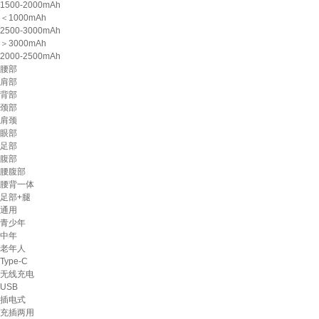
1500-2000mAh
＜1000mAh
2500-3000mAh
＞3000mAh
2000-2500mAh
腰部
肩部
背部
颈部
肩颈
眼部
足部
腹部
腰腹部
腰背一体
足部+腿
通用
青少年
中年
老年人
Type-C
无线充电
USB
插电式
充插两用