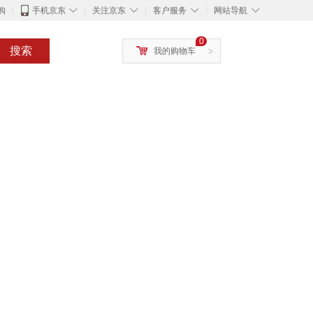
◇
◇
◇
◇
购
手机京东
关注京东
客户服务
网站导航
0
搜索
我的购物车
>