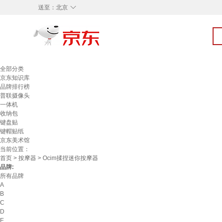
◇
送至：
北京
全部分类
京东知识库
品牌排行榜
普联摄像头
一体机
收纳包
键盘贴
键帽贴纸
京东美术馆
当前位置：
首页
>
按摩器
> Ocim揉捏迷你按摩器
品牌:
所有品牌
A
B
C
D
E