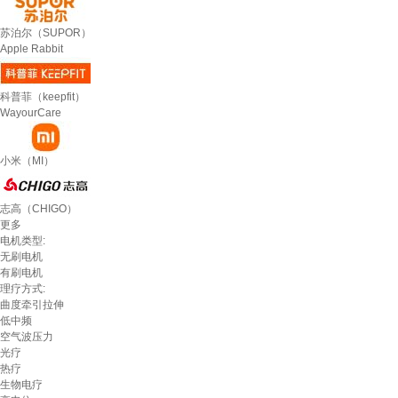
苏泊尔（SUPOR）
Apple Rabbit
科普菲（keepfit）
WayourCare
小米（MI）
志高（CHIGO）
更多
电机类型:
无刷电机
有刷电机
理疗方式:
曲度牵引拉伸
低中频
空气波压力
光疗
热疗
生物电疗