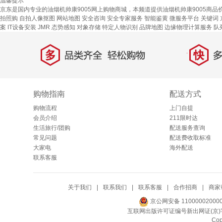
温馨提示
京东是国内专业的油烟机帅康9005网上购物商城，本频道提供油烟机帅康9005商品
拍照购
自拍人像抠图
网站地图
安全咨询 安全专家服务
智能鉴黄
微服务平台
关键词
案
IT设备安装
JMR
态势感知
对象存储
特定人物识别
品牌地图
边缘物理计算服务
队
多
快
品类齐全，轻松购物
多仓
购物指南
配送方式
购物流程
上门自提
会员介绍
211限时达
生活旅行/团购
配送服务查询
常见问题
配送费收取标准
大家电
海外配送
联系客服
关于我们
|
联系我们
|
联系客服
|
合作招商
|
商家
京公网安备 11000002000
互联网出版许可证编号新出网证(京)字
Co