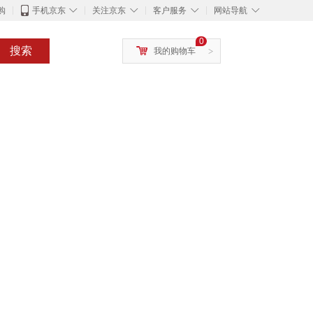
◇
◇
◇
◇
购
手机京东
关注京东
客户服务
网站导航
0
搜索
我的购物车
>