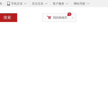
◇
◇
◇
◇
购
手机京东
关注京东
客户服务
网站导航
0
搜索
我的购物车
>