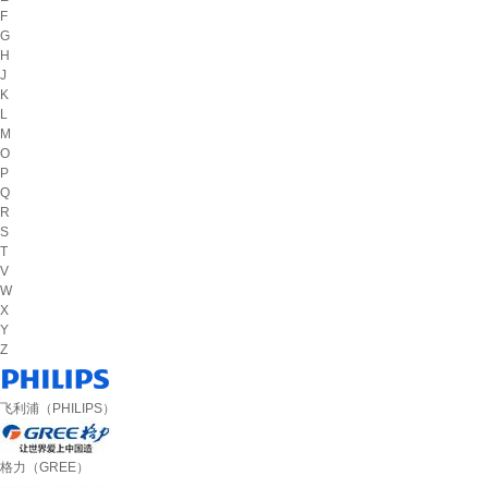
F
G
H
J
K
L
M
O
P
Q
R
S
T
V
W
X
Y
Z
飞利浦（PHILIPS）
格力（GREE）