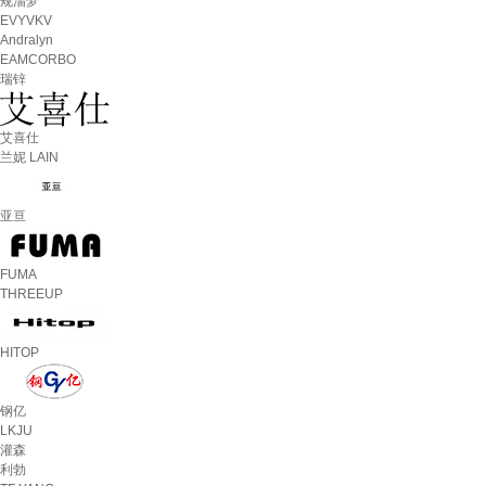
规淄梦
EVYVKV
Andralyn
EAMCORBO
瑞锌
艾喜仕
兰妮 LAIN
亚亘
FUMA
THREEUP
HITOP
钢亿
LKJU
灌森
利勃