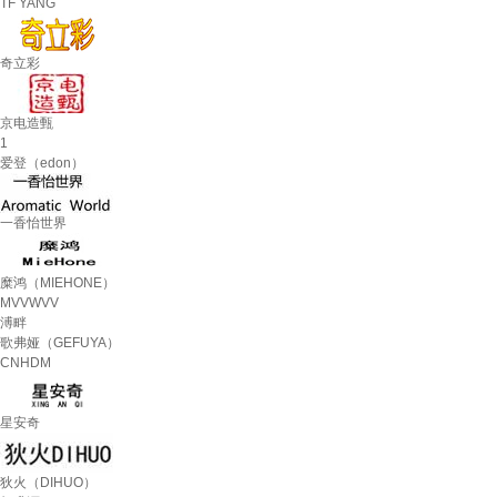
TF YANG
奇立彩
京电造甄
1
爱登（edon）
一香怡世界
糜鸿（MIEHONE）
MVVWVV
溥畔
歌弗娅（GEFUYA）
CNHDM
星安奇
狄火（DIHUO）