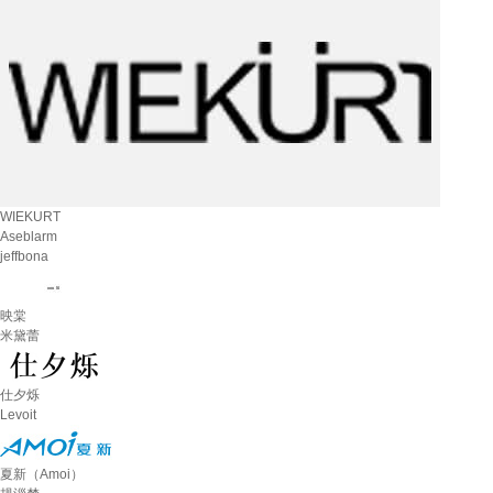
WIEKURT
Aseblarm
jeffbona
映棠
米黛蕾
仕夕烁
Levoit
夏新（Amoi）