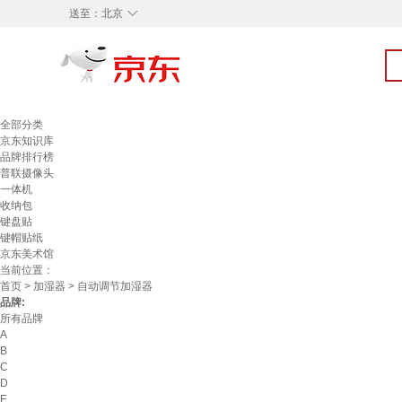
◇
送至：
北京
全部分类
京东知识库
品牌排行榜
普联摄像头
一体机
收纳包
键盘贴
键帽贴纸
京东美术馆
当前位置：
首页
>
加湿器
> 自动调节加湿器
品牌:
所有品牌
A
B
C
D
E