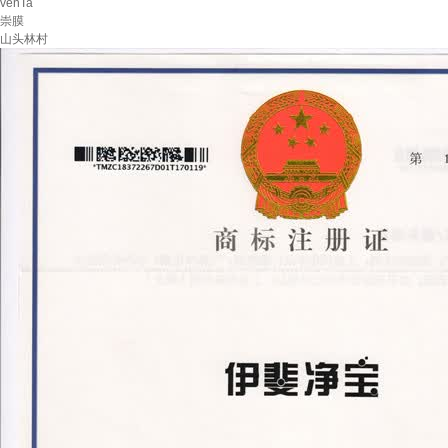
venTa
崇膜
山头林村