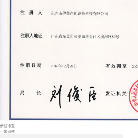
伊斐净宝
小米部依