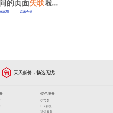
访问的页面
失联
啦...
东试用
京东会员
天天低价，畅选无忧
务
特色服务
策
夺宝岛
护
DIY装机
明
延保服务