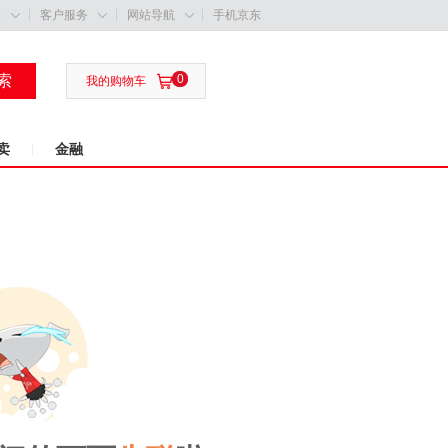
购
客户服务
网站导航
手机京东



索
0

我的购物车
卖
金融