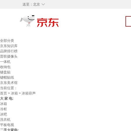
◇
送至：
北京
全部分类
京东知识库
品牌排行榜
普联摄像头
一体机
收纳包
键盘贴
键帽贴纸
京东美术馆
当前位置：
首页
>
冰箱
> 冰箱容声
大 家 电:
冰箱
冷柜
冰吧
洗衣机
平板电视
二手大家电: