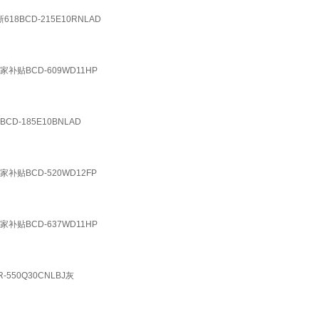
BCD-215E10RNLAD
BCD-609WD11HP
185E10BNLAD
BCD-520WD12FP
BCD-637WD11HP
0Q30CNLBJ灰