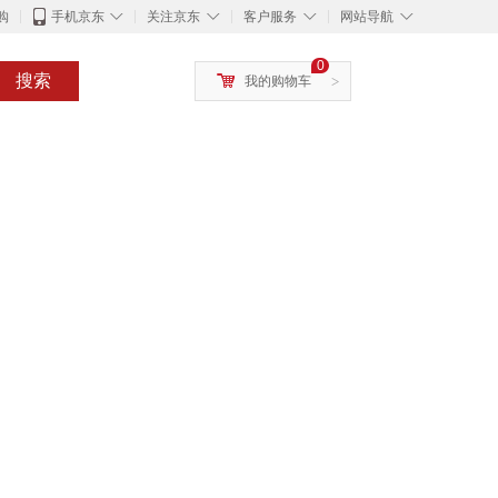
◇
◇
◇
◇
购
手机京东
关注京东
客户服务
网站导航
0
搜索
我的购物车
>