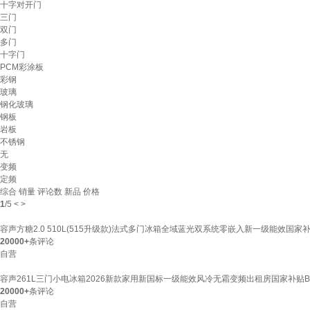
十字对开门
三门
双门
多门
十字门
PCM彩涂板
彩钢
玻璃
钢化玻璃
钢板
岩板
不锈钢
无
变频
定频
综合
销量
评论数
新品
价格
1
/
5
<
>
容声方糖2.0 510L(515升级款)法式多门冰箱全域蓝光双系统零嵌入新一级能效国家补贴B
20000+
条评论
自营
容声261L三门小电冰箱2026新款家用新国标一级能效风冷无霜变频出租房国家补贴BCD-
20000+
条评论
自营