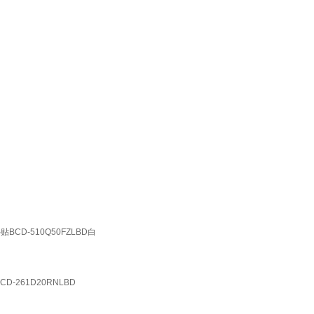
CD-510Q50FZLBD白
261D20RNLBD