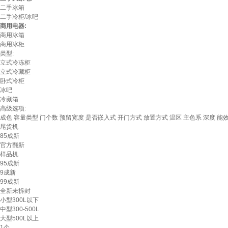
二手冰箱
二手冷柜/冰吧
商用电器:
商用冰箱
商用冰柜
类型:
立式冷冻柜
立式冷藏柜
卧式冷柜
冰吧
冷藏箱
高级选项:
成色
容量类型
门个数
预留宽度
是否嵌入式
开门方式
放置方式
温区
主色系
深度
能
尾货机
85成新
官方翻新
样品机
95成新
9成新
99成新
全新未拆封
小型300L以下
中型300-500L
大型500L以上
1个