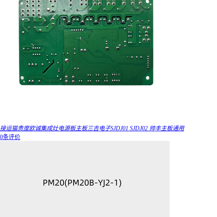
接运猫贵度欧诚集成灶电源板主板三吉电子SJDJ01 SJDJ02 帅丰主板通用
0条评价