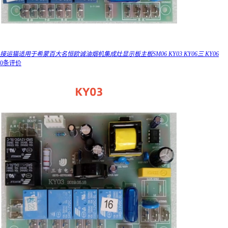
接运猫适用于希蒙百大名恒欧诚油烟机集成灶显示板主板SM06 KY03 KY06三 KY06
0条评价