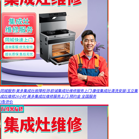
同城服务|美多集成灶故障检测|欧诚集成灶维修服务上门|康佳集成灶清洗安装|玉立集
成灶维修24小时 美多集成灶维修服务上门-预约金 全国服务
3条评价