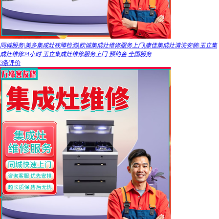
同城服务|美多集成灶故障检测|欧诚集成灶维修服务上门|康佳集成灶清洗安装|玉立集
成灶维修24小时 玉立集成灶维修服务上门-预约金 全国服务
3条评价