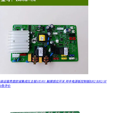
接运猫贵度欧诚集成灶主板SJDJ01 触摸感应开关 帅丰电源板控制板BJ02 BJ02-SF
0条评价