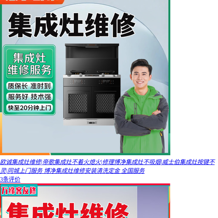
欧诚集成灶维修|帝歌集成灶不着火熄火|修理博净集成灶不吸烟|威士伯集成灶按键不
灵|同城上门服务 博净集成灶维修安装清洗定金 全国服务
3条评价