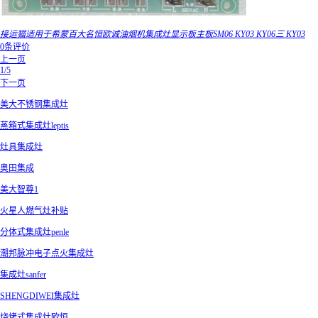
接运猫适用于希蒙百大名恒欧诚油烟机集成灶显示板主板SM06 KY03 KY06三 KY03
0条评价
上一页
1/5
下一页
美大不锈钢集成灶
蒸箱式集成灶leptis
灶具集成灶
奥田集成
美大智尊1
火星人燃气灶补贴
分体式集成灶penle
潮邦脉冲电子点火集成灶
集成灶sanfer
SHENGDIWEI集成灶
烧烤式集成灶欧恒