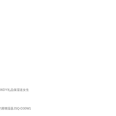
06DY礼品保湿送女生
增湿器JSQ-D30W1