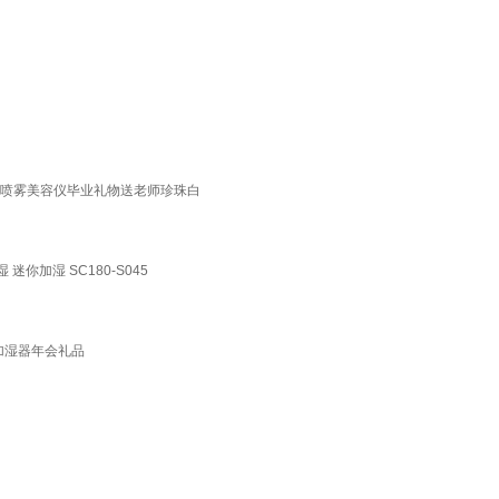
水仪喷雾美容仪毕业礼物送老师珍珠白
你加湿 SC180-S045
加湿器年会礼品