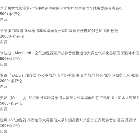
宫禾川空气加湿器小型便携迷你家用卧室客厅宿舍桌面车载母婴静音香薰机
500+
条评论
自营
卡莱澳 加湿器 迷你家用车载桌面办公室卧室宿舍便携式创意加湿器 粉色
20000+
条评论
自营
米波迪（Meebordi）空气加湿器家用超静音便携迷你大雾空气净化器萌宠保湿补
500+
条评论
自营
亚都（YADU）加湿器 办公室加湿 客厅卧室家用 桌面加湿 轻音加湿 孕妇婴儿可用加湿 迷
2000+
条评论
自营
美菱（MeiLing）加湿器卧室轻音家用大雾量办公室桌面迷你空气加湿上加水大容量
5000+
条评论
自营
悦可USB加湿器 小型迷你大雾量仙人掌加湿器夜灯桌面办公家用静音加湿器 薄荷绿
100+
条评论
自营