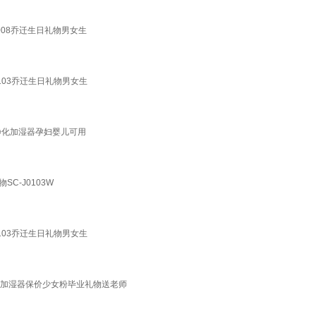
-008乔迁生日礼物男女生
103乔迁生日礼物男女生
净化加湿器孕妇婴儿可用
-J0103W
103乔迁生日礼物男女生
雾米加湿器保价少女粉毕业礼物送老师