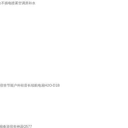
款不插电喷雾空调房补水
宿舍节能户外轻音长续航电扇H2O-D1B
春游宿舍神器Q577