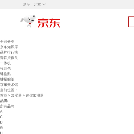
◇
送至：
北京
全部分类
京东知识库
品牌排行榜
普联摄像头
一体机
收纳包
键盘贴
键帽贴纸
京东美术馆
当前位置：
首页
>
加湿器
> 迷你加濕器
品牌:
所有品牌
A
C
D
G
H