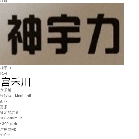
瑾卿
神宇力
悦可
宫禾川
米波迪（Meebordi）
西丽
更多
额定加湿量:
300-499mL/h
<300mL/h
适用面积:
<10㎡