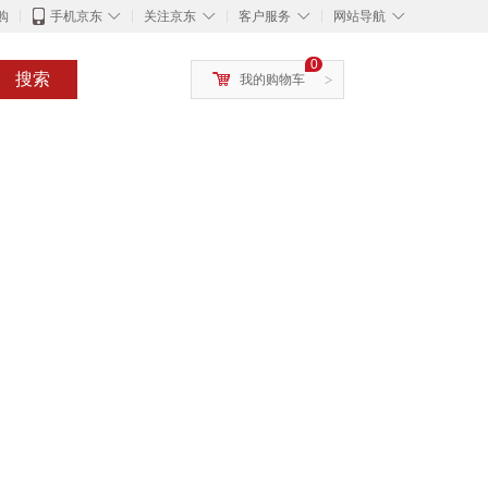
◇
◇
◇
◇
购
手机京东
关注京东
客户服务
网站导航
0
搜索
我的购物车
>