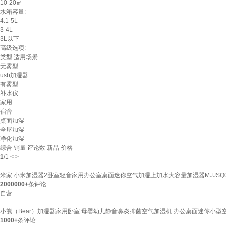
10-20㎡
水箱容量:
4.1-5L
3-4L
3L以下
高级选项:
类型
适用场景
无雾型
usb加湿器
有雾型
补水仪
家用
宿舍
桌面加湿
全屋加湿
净化加湿
综合
销量
评论数
新品
价格
1
/
1
<
>
米家 小米加湿器2卧室轻音家用办公室桌面迷你空气加湿上加水大容量加湿器MJJSQ
2000000+
条评论
自营
小熊（Bear）加湿器家用卧室 母婴幼儿静音鼻炎抑菌空气加湿机 办公桌面迷你小型空调
1000+
条评论