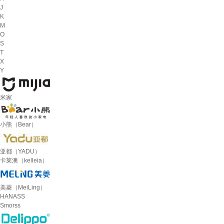
J
K
M
O
S
T
X
Y
米家
小熊（Bear）
亚都（YADU）
卡莱澳（kelleia）
美菱（MeiLing）
HANASS
Smorss