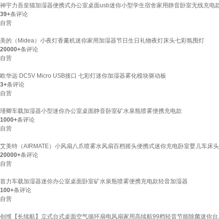
神宇力吾皇猫加湿器便携式办公室桌面usb迷你小型学生宿舍家用静音卧室无线充电
39+
条评论
自营
美的（Midea）小夜灯香薰机迷你家用加湿器节日生日礼物夜灯床头七彩氛围灯
20000+
条评论
自营
欧华远 DC5V Micro USB接口 七彩灯迷你加湿器雾化模块驱动板
3+
条评论
自营
瑾卿车载加湿器小型迷你办公室桌面静音卧室矿水泉瓶喷雾便携充电款
1000+
条评论
自营
艾美特（AIRMATE）小风扇八爪喷雾水风扇百档摇头便携式迷你充电卧室婴儿车床头
20000+
条评论
自营
首力车载加湿器迷你办公室桌面卧室矿水泉瓶喷雾便携充电款轻音加湿器
100+
条评论
自营
创维【长续航】立式台式桌面空气循环扇电风扇家用高续航99档轻音节能除菌迷你台扇