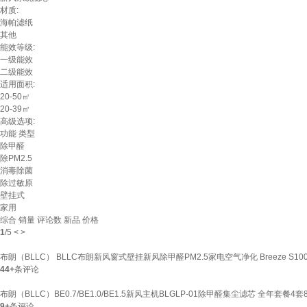
材质:
海帕滤纸
其他
能效等级:
一级能效
二级能效
适用面积:
20-50㎡
20-39㎡
高级选项:
功能
类型
除甲醛
除PM2.5
消毒除菌
除过敏原
壁挂式
家用
综合
销量
评论数
新品
价格
1
/
5
<
>
布朗（BLLC） BLLC布朗新风窗式壁挂新风除甲醛PM2.5家电空气净化 Breeze S10
44+
条评论
布朗（BLLC）BE0.7/BE1.0/BE1.5新风主机BLGLP-01除甲醛集尘滤芯 全年套餐4套
9+
条评论