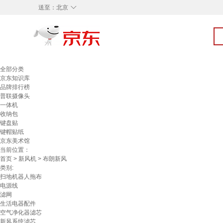
◇
送至：
北京
全部分类
京东知识库
品牌排行榜
普联摄像头
一体机
收纳包
键盘贴
键帽贴纸
京东美术馆
当前位置：
首页
>
新风机
> 布朗新风
类别:
扫地机器人拖布
电源线
滤网
生活电器配件
空气净化器滤芯
新风系统滤芯