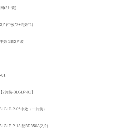
滤网(2片装)
套3片(中效*2+高效*1)
 中效 1套2片装
01
.5【2片装-BLGLP-01】
LGLP-P-05中效（一片装）
P-P-13 配BD350A(2片)