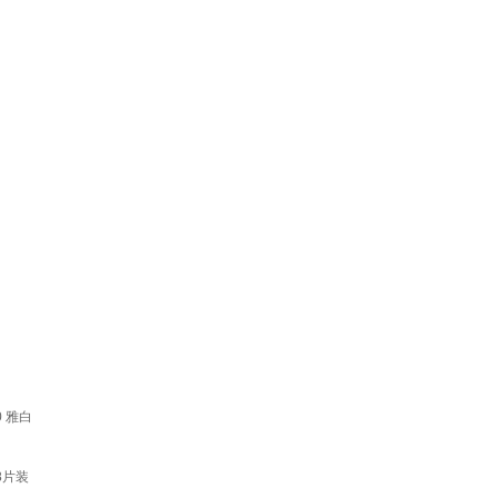
0 雅白
8片装