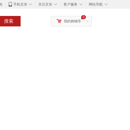
◇
◇
◇
◇
购
手机京东
关注京东
客户服务
网站导航
0
搜索
我的购物车
>