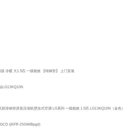
 冷暖 大1.5匹 一级能效 【纯铜管】 上门安装
G13KQ10N
排铜管原装压缩机壁挂式空调 LG系列 一级能效 1.5匹 LG13KQ10N（金色）
((KFR-25GW/Bpgd)