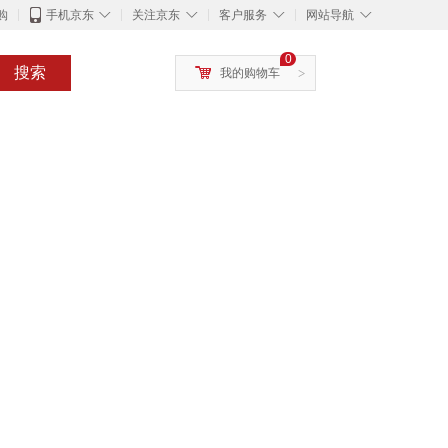
◇
◇
◇
◇
购
手机京东
关注京东
客户服务
网站导航
0
搜索
我的购物车
>