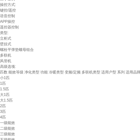
操控方式:
键控/遥控
语音控制
APP操控
遥控器控制
类型:
立柜式
壁挂式
螺栓平弹垫螺母组合
多联机
风管机
高级选项:
匹数
能效等级
净化类型
功能
冷暖类型
变频/定频
多联机类型
适用户型
系列
适用品
小1匹
1匹
1.5匹
大1匹
大1.5匹
2匹
3匹
4匹
一级能效
二级能效
三级能效
五级能效