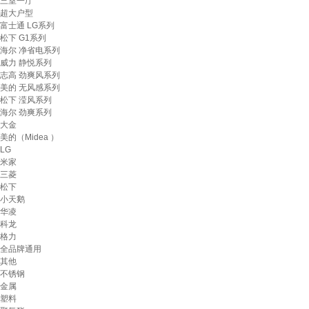
三室一厅
超大户型
富士通 LG系列
松下 G1系列
海尔 净省电系列
威力 静悦系列
志高 劲爽风系列
美的 无风感系列
松下 滢风系列
海尔 劲爽系列
大金
美的（Midea ）
LG
米家
三菱
松下
小天鹅
华凌
科龙
格力
全品牌通用
其他
不锈钢
金属
塑料