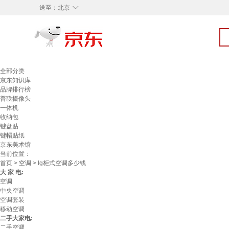
◇
送至：
北京
全部分类
京东知识库
品牌排行榜
普联摄像头
一体机
收纳包
键盘贴
键帽贴纸
京东美术馆
当前位置：
首页
>
空调
> lg柜式空调多少钱
大 家 电:
空调
中央空调
空调套装
移动空调
二手大家电:
二手空调