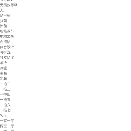
无能效等级
无
除甲醛
抗菌
除菌
智能调节
电辅加热
自清洁
静音设计
可拆洗
独立除湿
单冷
冷暖
变频
定频
一拖二
一拖三
一拖四
一拖五
一拖六
一拖七
客厅
一室一厅
两室一厅