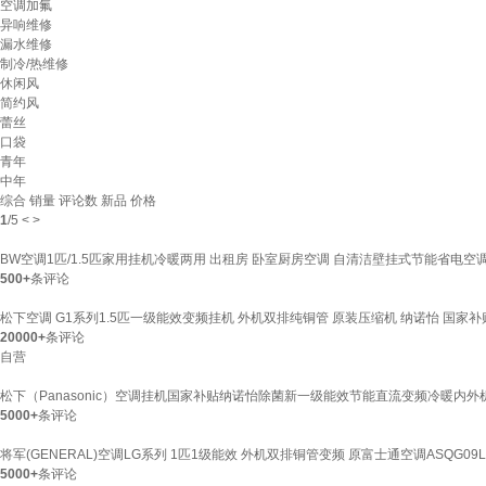
空调加氟
异响维修
漏水维修
制冷/热维修
休闲风
简约风
蕾丝
口袋
青年
中年
综合
销量
评论数
新品
价格
1
/
5
<
>
BW空调1匹/1.5匹家用挂机冷暖两用 出租房 卧室厨房空调 自清洁壁挂式节能省电空调器
500+
条评论
松下空调 G1系列1.5匹一级能效变频挂机 外机双排纯铜管 原装压缩机 纳诺怡 国家补贴L
20000+
条评论
自营
松下（Panasonic）空调挂机国家补贴纳诺怡除菌新一级能效节能直流变频冷暖内外机双
5000+
条评论
将军(GENERAL)空调LG系列 1匹1级能效 外机双排铜管变频 原富士通空调ASQG09LGCD 
5000+
条评论