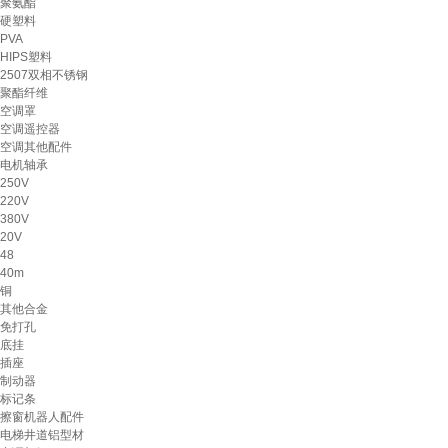
聚氨酯
硬塑料
PVA
HIPS塑料
2507双相不锈钢
聚酯纤维
空调罩
空调遥控器
空调其他配件
电机轴承
250V
220V
380V
20V
48
40m
铜
其他合金
免打孔
底挂
插座
制动器
标记条
擦窗机器人配件
电梯井道铝型材