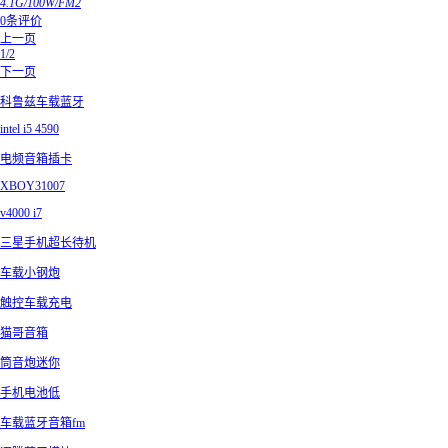
4.1G/100W/FM2
0条评价
上一页
1/2
下一页
科鲁兹车载蓝牙
intel i5 4590
电频音箱插卡
XBOY31007
v4000 i7
三星手机超长待机
车载小钢炮
触控车载充电
猫哥音箱
筒音炮迷你
手机电池低
车载蓝牙音箱fm