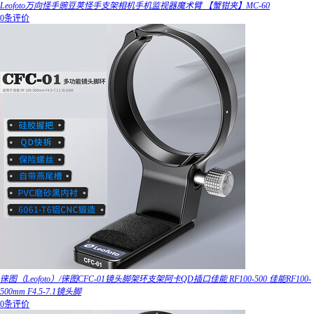
Leofoto万向怪手豌豆荚怪手支架相机手机监视器魔术臂 【蟹钳夹】MC-60
0条评价
徕图（Leofoto）/徕图CFC-01镜头脚架环支架阿卡QD插口佳能 RF100-500 佳能RF100-
500mm F4.5-7.1镜头脚
0条评价