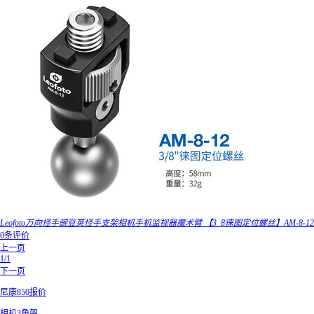
Leofoto万向怪手豌豆荚怪手支架相机手机监视器魔术臂 【3_8徕图定位螺丝】AM-8-12
0条评价
上一页
1/1
下一页
尼康850报价
相机3角架