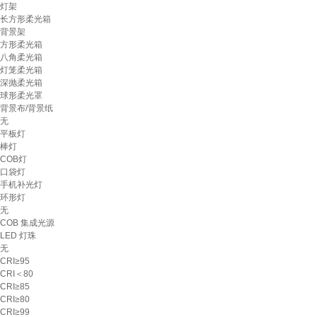
灯架
长方形柔光箱
背景架
方形柔光箱
八角柔光箱
灯笼柔光箱
深抛柔光箱
球形柔光罩
背景布/背景纸
无
平板灯
棒灯
COB灯
口袋灯
手机补光灯
环形灯
无
COB 集成光源
LED 灯珠
无
CRI≥95
CRI＜80
CRI≥85
CRI≥80
CRI≥99