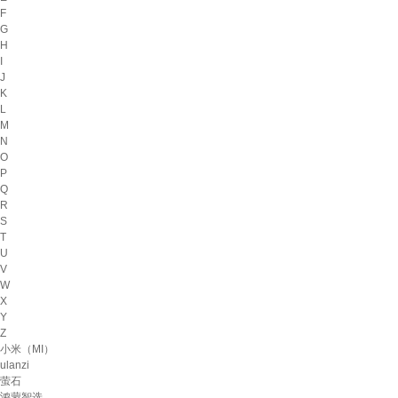
F
G
H
I
J
K
L
M
N
O
P
Q
R
S
T
U
V
W
X
Y
Z
小米（MI）
ulanzi
萤石
鸿蒙智选