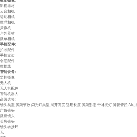
摄影摄像:
影棚器材
云台相机
运动相机
数码相机
摄像机
户外器材
微单相机
手机配件:
拍照配件
手机支架
创意配件
数据线
智能设备:
监控摄像
无人机
无人机配件
智能机器人
高级选项:
镜头类型
脚架节数
闪光灯类型
展开高度
适用长度
脚架形态
带补光灯
脚管管径
AI功
广角镜头
微距镜头
长焦镜头
镜头转接环
无