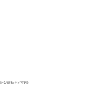
能
带AI跟拍
电池可更换