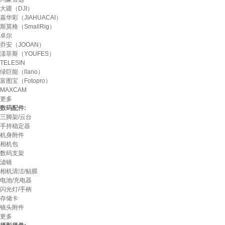
大疆（DJI）
嘉华彩（JIAHUACAI）
斯莫格（SmallRig）
卓尔
乔安（JOOAN）
漾菲斯（YOUFES）
TELESIN
绿巨能（llano）
富图宝（Fotopro）
MAXCAM
更多
数码配件:
三脚架/云台
手持稳定器
机身附件
相机包
数码支架
滤镜
相机清洁/贴膜
电池/充电器
闪光灯/手柄
存储卡
镜头附件
更多