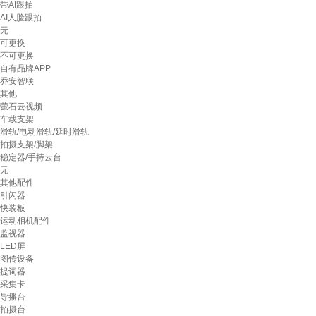
带AI跟拍
AI人脸跟拍
无
可更换
不可更换
自有品牌APP
乔安智联
其他
萤石云视频
车载支架
滑轨/电动滑轨/延时滑轨
拍摄支架/脚架
稳定器/手持云台
无
其他配件
引闪器
快装板
运动相机配件
监视器
LED屏
图传设备
提词器
采集卡
导播台
拍摄台