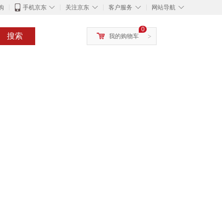
◇
◇
◇
◇
购
手机京东
关注京东
客户服务
网站导航
0
搜索
我的购物车
>