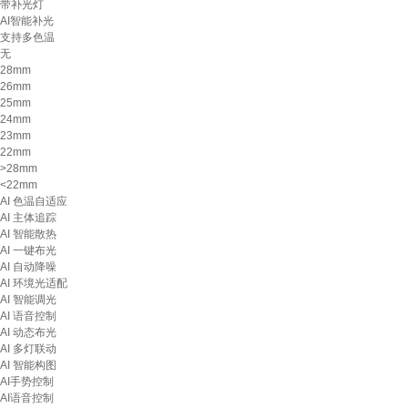
带补光灯
AI智能补光
支持多色温
无
28mm
26mm
25mm
24mm
23mm
22mm
>28mm
<22mm
AI 色温自适应
AI 主体追踪
AI 智能散热
AI 一键布光
AI 自动降噪
AI 环境光适配
AI 智能调光
AI 语音控制
AI 动态布光
AI 多灯联动
AI 智能构图
AI手势控制
AI语音控制