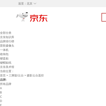
◇
送至：
北京
全部分类
京东知识库
品牌排行榜
普联摄像头
一体机
收纳包
键盘贴
键帽贴纸
京东美术馆
当前位置：
首页
>
三脚架/云台
> 摄影云台遥控
品牌:
所有品牌
A
B
C
D
E