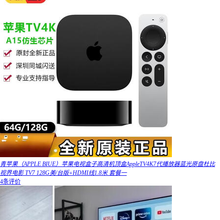
青苹果（APPLE BIUE）苹果电视盒子高清机顶盒AppleTV4K7代播放器蓝光原盘杜比
视界电影 TV7 128G美/台版+HDMI线1.8米 套餐一
4条评价