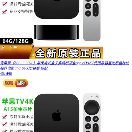
青苹果（APPLE BIUE）苹果电视盒子高清机顶盒AppleTV4K7代播放器蓝光原盘杜比
视界电影 TV7 64G美/台版 标配
4条评价