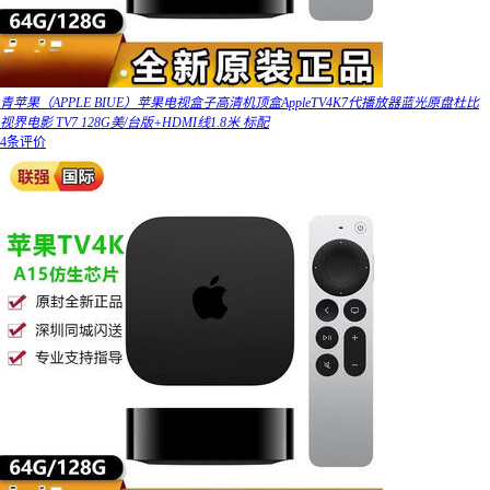
青苹果（APPLE BIUE）苹果电视盒子高清机顶盒AppleTV4K7代播放器蓝光原盘杜比
视界电影 TV7 128G美/台版+HDMI线1.8米 标配
4条评价