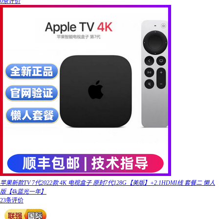
0条评价
苹果新款TV 7代2022款 4K 电视盒子 原封7代128G【美版】+2.1HDMI线 套餐二 懒人
版【4k蓝光一年】
23条评价