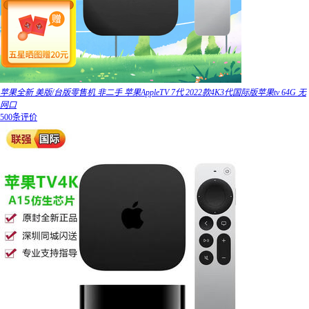
苹果全新 美版/台版零售机 非二手 苹果AppleTV 7代 2022款4K3代国际版苹果tv 64G 无
网口
500条评价