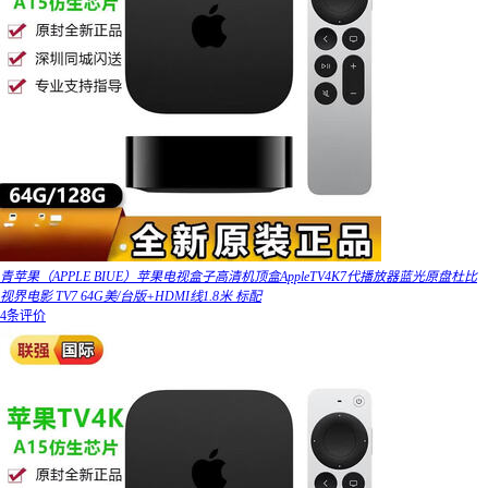
青苹果（APPLE BIUE）苹果电视盒子高清机顶盒AppleTV4K7代播放器蓝光原盘杜比
视界电影 TV7 64G美/台版+HDMI线1.8米 标配
4条评价