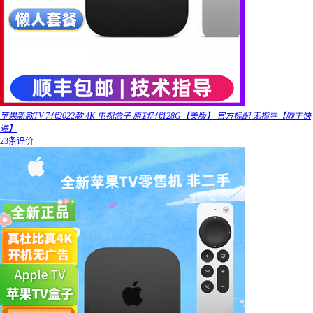
苹果新款TV 7代2022款 4K 电视盒子 原封7代128G【美版】 官方标配 无指导【顺丰快
递】
23条评价