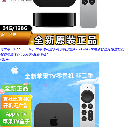
青苹果（APPLE BIUE）苹果电视盒子高清机顶盒AppleTV4K7代播放器蓝光原盘杜比
视界电影 TV7 128G美/台版 标配
4条评价