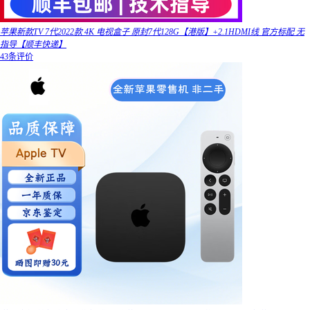
苹果新款TV 7代2022款 4K 电视盒子 原封7代128G【港版】+2.1HDMI线 官方标配 无
指导【顺丰快递】
43条评价