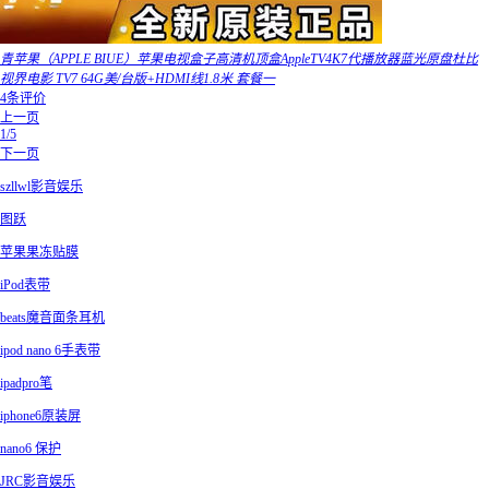
青苹果（APPLE BIUE）苹果电视盒子高清机顶盒AppleTV4K7代播放器蓝光原盘杜比
视界电影 TV7 64G美/台版+HDMI线1.8米 套餐一
4条评价
上一页
1/5
下一页
szllwl影音娱乐
图跃
苹果果冻贴膜
iPod表带
beats魔音面条耳机
ipod nano 6手表带
ipadpro笔
iphone6原装屏
nano6 保护
JRC影音娱乐