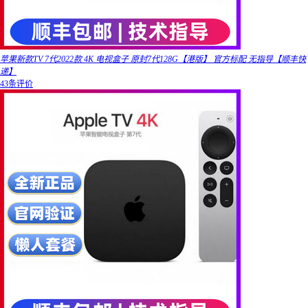
苹果新款TV 7代2022款 4K 电视盒子 原封7代128G【港版】 官方标配 无指导【顺丰快
递】
43条评价