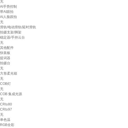
无
AI手势控制
带AI跟拍
AI人脸跟拍
无
滑轨/电动滑轨/延时滑轨
拍摄支架/脚架
稳定器/手持云台
无
其他配件
快装板
提词器
拍摄台
无
方形柔光箱
无
COB灯
无
COB 集成光源
无
CRI≥80
CRI≥97
无
单色温
RGB全彩