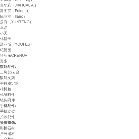
嘉华彩（JIAHUACAI）
富图宝（Fotopro）
绿巨能（llano）
云腾（YUNTENG）
卓尔
小天
优篮子
漾菲斯（YOUFES）
纪曼图
科润乐CRENOV
更多
数码配件:
三脚架/云台
数码支架
手持稳定器
相机包
机身附件
镜头附件
手机配件:
手机支架
拍照配件
摄影摄像:
影棚器材
户外器材