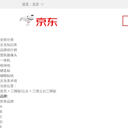
◇
送至：
北京
全部分类
京东知识库
品牌排行榜
普联摄像头
一体机
收纳包
键盘贴
键帽贴纸
京东美术馆
当前位置：
首页
>
三脚架/云台
> 三维云台三脚架
品牌:
所有品牌
A
B
C
D
E