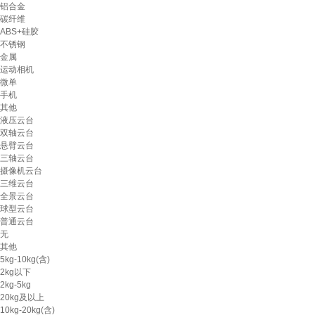
铝合金
碳纤维
ABS+硅胶
不锈钢
金属
运动相机
微单
手机
其他
液压云台
双轴云台
悬臂云台
三轴云台
摄像机云台
三维云台
全景云台
球型云台
普通云台
无
其他
5kg-10kg(含)
2kg以下
2kg-5kg
20kg及以上
10kg-20kg(含)