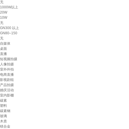
无
1000W以上
20W
10W
无
GN300 以上
GN80–150
无
自媒体
桌面
直播
短视频拍摄
人像拍摄
室外外拍
电商直播
影视剧组
产品拍摄
婚庆活动
室内影棚
碳素
塑料
碳素钢
玻璃
木质
镁合金