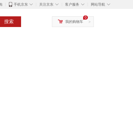
◇
◇
◇
◇
购
手机京东
关注京东
客户服务
网站导航
0
搜索
我的购物车
>