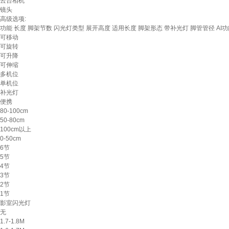
云台相机
镜头
高级选项:
功能
长度
脚架节数
闪光灯类型
展开高度
适用长度
脚架形态
带补光灯
脚管管径
AI
可移动
可旋转
可升降
可伸缩
多机位
单机位
补光灯
便携
80-100cm
50-80cm
100cm以上
0-50cm
6节
5节
4节
3节
2节
1节
影室闪光灯
无
1.7-1.8M