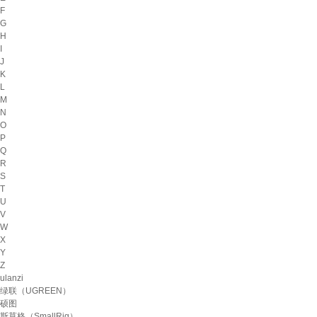
F
G
H
I
J
K
L
M
N
O
P
Q
R
S
T
U
V
W
X
Y
Z
ulanzi
绿联（UGREEN）
硕图
斯莫格（SmallRig）