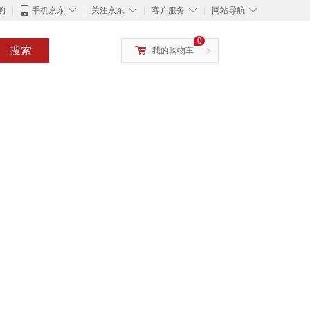
◇
◇
◇
◇
购
手机京东
关注京东
客户服务
网站导航
0
搜索
我的购物车
>