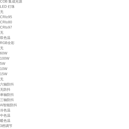
COB 集成光源
LED 灯珠
无
CRI≥95
CRI≥80
CRI≥97
无
双色温
RGB全彩
无
60W
100W
5W
10W
15W
无
六轴防抖
无防抖
单轴防抖
三轴防抖
AI智能防抖
冷色温
中色温
暖色温
3档调节