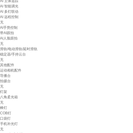
AI 主体追踪
AI 智能调光
AI 多灯联动
AI 远程控制
无
AI手势控制
带AI跟拍
AI人脸跟拍
无
滑轨/电动滑轨/延时滑轨
稳定器/手持云台
无
其他配件
运动相机配件
导播台
拍摄台
无
灯架
八角柔光箱
无
棒灯
COB灯
口袋灯
手机补光灯
无