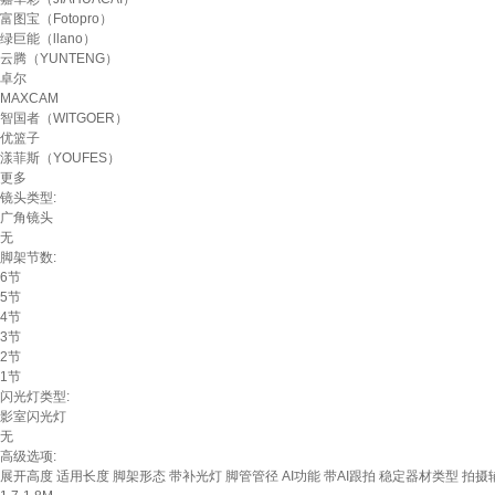
富图宝（Fotopro）
绿巨能（llano）
云腾（YUNTENG）
卓尔
MAXCAM
智国者（WITGOER）
优篮子
漾菲斯（YOUFES）
更多
镜头类型:
广角镜头
无
脚架节数:
6节
5节
4节
3节
2节
1节
闪光灯类型:
影室闪光灯
无
高级选项:
展开高度
适用长度
脚架形态
带补光灯
脚管管径
AI功能
带AI跟拍
稳定器材类型
拍摄