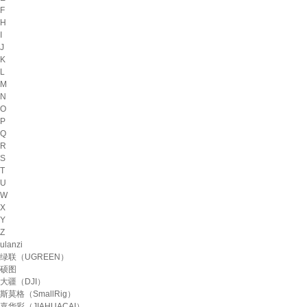
F
H
I
J
K
L
M
N
O
P
Q
R
S
T
U
W
X
Y
Z
ulanzi
绿联（UGREEN）
硕图
大疆（DJI）
斯莫格（SmallRig）
嘉华彩（JIAHUACAI）