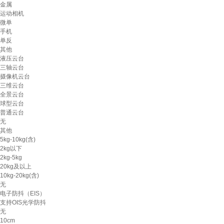
金属
运动相机
微单
手机
单反
其他
液压云台
三轴云台
摄像机云台
三维云台
全景云台
球型云台
普通云台
无
其他
5kg-10kg(含)
2kg以下
2kg-5kg
20kg及以上
10kg-20kg(含)
无
电子防抖（EIS）
支持OIS光学防抖
无
10cm