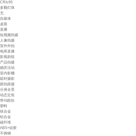
CRI≥95
多颗灯珠
无
自媒体
桌面
直播
短视频拍摄
人像拍摄
室外外拍
电商直播
影视剧组
产品拍摄
婚庆活动
室内影棚
延时摄影
跟拍跟摄
分身全景
动态定焦
带AI跟拍
塑料
镁合金
铝合金
碳纤维
ABS+硅胶
不锈钢