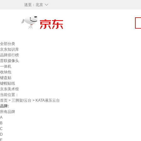
◇
送至：
北京
全部分类
京东知识库
品牌排行榜
普联摄像头
一体机
收纳包
键盘贴
键帽贴纸
京东美术馆
当前位置：
首页
>
三脚架/云台
> KATA液压云台
品牌:
所有品牌
A
B
C
D
E