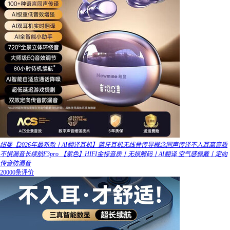
纽曼【2026年最新款丨AI翻译耳机】蓝牙耳机无线骨传导概念同声传译不入耳高音质
不惧漏音长续航F3pro 【紫色】HIFI金标音质丨无损解码丨AI翻译 空气感佩戴丨定向
传音防漏音
20000条评价