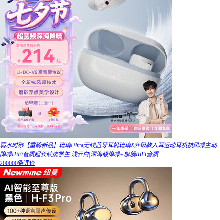
弱水时砂【重磅新品】琉璃Ultra无线蓝牙耳机琉璃X升级款入耳运动耳机抗风噪主动
降噪HiFi音质超长续航学生 浅云白|深海级降噪+旗舰HiFi音质
200000条评价