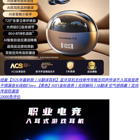
纽曼【2026年最新款丨AI翻译耳机】蓝牙耳机无线骨传导概念同声传译不入耳高音质
不惧漏音长续航F3pro 【黑色】HIFI金标音质丨无损解码丨AI翻译 空气感佩戴丨定向
传音防漏音
20000条评价