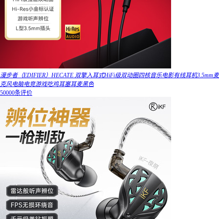
漫步者（EDIFIER）HECATE 双擎入耳式HiFi级双动圈四核音乐电影有线耳机3.5mm麦
克风电脑电竞游戏吃鸡耳塞耳麦黑色
50000条评价