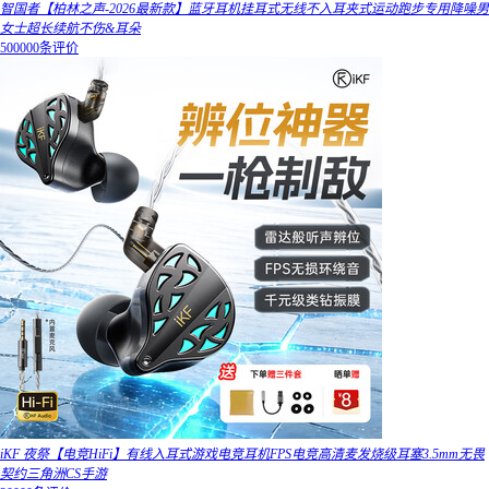
智国者【柏林之声-2026最新款】蓝牙耳机挂耳式无线不入耳夹式运动跑步专用降噪男
女士超长续航不伤&耳朵
500000条评价
iKF 夜祭【电竞HiFi】有线入耳式游戏电竞耳机FPS电竞高清麦发烧级耳塞3.5mm无畏
契约三角洲CS手游