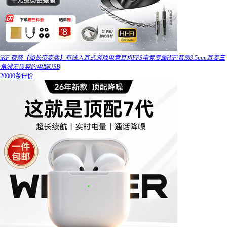
iKF 夜祭【加长带麦版】有线入耳式游戏电竞耳机FPS电竞专属HiFi音质3.5mm耳麦三
角洲无畏契约电脑USB
20000条评价