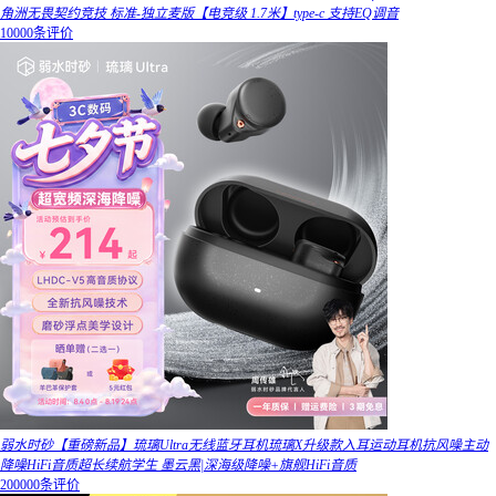
角洲无畏契约竞技 标准-独立麦版【电竞级 1.7米】type-c 支持EQ调音
10000条评价
弱水时砂【重磅新品】琉璃Ultra无线蓝牙耳机琉璃X升级款入耳运动耳机抗风噪主动
降噪HiFi音质超长续航学生 墨云黑|深海级降噪+旗舰HiFi音质
200000条评价