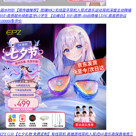
弱水时砂【周传雄推荐】琉璃MK2无线蓝牙耳机入耳式音乐运动耳机深度主动降噪
HiFi音质超长续航蓝牙6.0学生 【云峰白】HiFi音质|-40dB降噪 LDAC高音质协议
100000条评价
EPZ G30【七夕礼物 免费定制】有线耳机 高端游戏耳机入耳式hifi音乐高保真电竞三