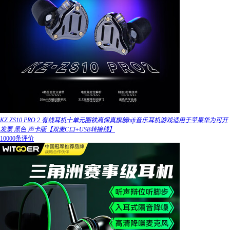
KZ ZS10 PRO 2 有线耳机十单元圈铁高保真旗舰hifi音乐耳机游戏适用于苹果华为可开
发票 黑色 声卡版【双麦C口+USB转接线】
10000条评价