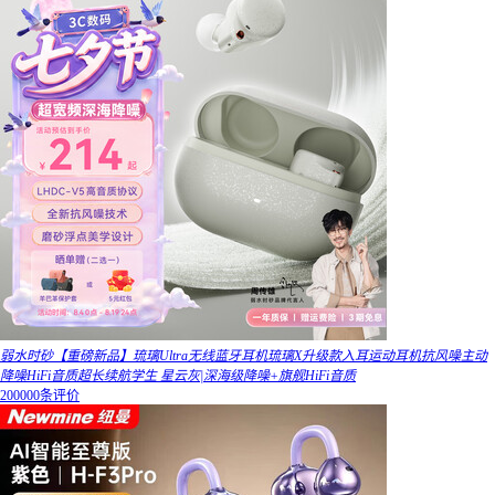
弱水时砂【重磅新品】琉璃Ultra无线蓝牙耳机琉璃X升级款入耳运动耳机抗风噪主动
降噪HiFi音质超长续航学生 星云灰|深海级降噪+旗舰HiFi音质
200000条评价