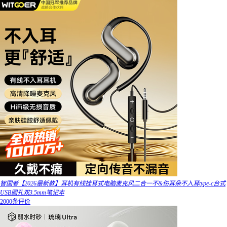
智国者【2026最新款】耳机有线挂耳式电脑麦克风二合一不&伤耳朵不入耳type-c台式
USB圆孔双3.5mm笔记本
2000条评价