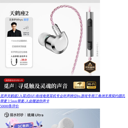
觅声天鹤座2入耳式HiFi有线电竞耳机专业听声辨位fps游戏专用三角洲无畏契约圆孔
带麦 3.5mm带麦-入会赠迷你声卡
50000条评价