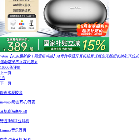
Viken【2026最新款丨殿堂级听感】AI骨传导蓝牙耳机挂耳式概念无线超长续航开放式
运动跑步不入耳式男女
10000条评价
上一页
1/5
下一页
魔声水凝胶套
in-voice动圈耳机/耳麦
耳机森海塞尔ie8
得胜H60红豆耳机
Linmax音乐耳机
魔麦动铁耳机/耳麦