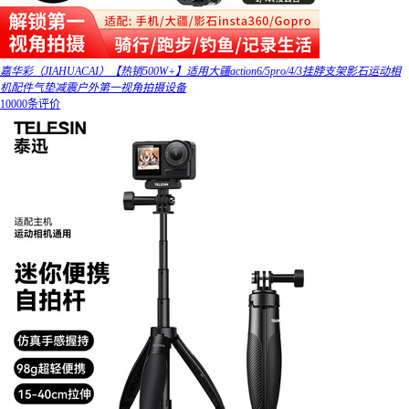
嘉华彩（JIAHUACAI）【热销500W+】适用大疆action6/5pro/4/3挂脖支架影石运动相
机配件气垫减震户外第一视角拍摄设备
10000条评价