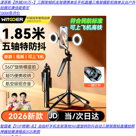
漾菲斯【热销200万+】三脚架相机支架便携单反手机直播三角架摄影机微单云台户外
拍摄尼康佳能索尼
50000条评价
智国者【TOP榜第1名】自拍杆手机支架落地360度旋转防抖自动三脚架跟拍直播拍照
神器拍摄演唱会2026新款