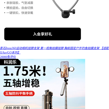
影石Insta360运动相机挂脖支架 第一视角拍摄挂脖 胸前固定户外钓鱼拍摄支架 【适配
X/Ace/GO系列】
20000条评价