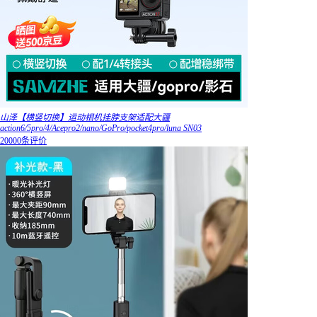
山泽【横竖切换】运动相机挂脖支架适配大疆
action6/5pro/4/Acepro2/nano/GoPro/pocket4pro/luna SN03
20000条评价