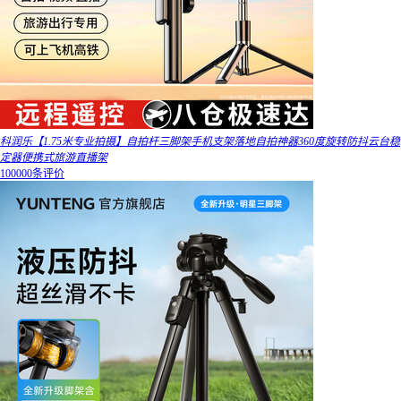
科润乐【1.75米专业拍摄】自拍杆三脚架手机支架落地自拍神器360度旋转防抖云台稳
定器便携式旅游直播架
100000条评价