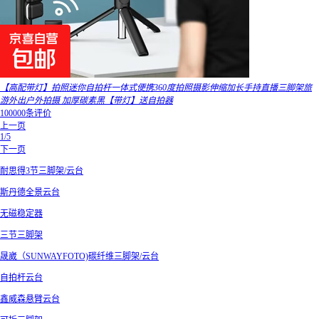
【高配带灯】拍照迷你自拍杆一体式便携360度拍照摄影伸缩加长手持直播三脚架旅
游外出户外拍摄 加厚碳素黑【带灯】送自拍器
100000条评价
上一页
1/5
下一页
耐思得3节三脚架/云台
斯丹德全景云台
无磁稳定器
三节三脚架
晟崴（SUNWAYFOTO)碳纤维三脚架/云台
自拍杆云台
鑫威森悬臂云台