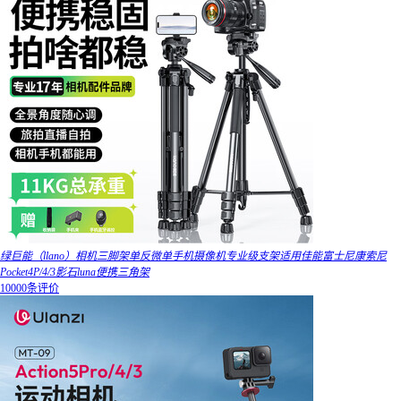
绿巨能（llano）相机三脚架单反微单手机摄像机专业级支架适用佳能富士尼康索尼
Pocket4P/4/3影石luna便携三角架
10000条评价