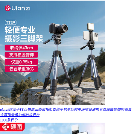
ulanzi优篮子TT39摄像三脚架相机支架手机单反微单演唱会便携专业级摄影拍照铝合
金直播录像拍摄防抖云台
1000条评价