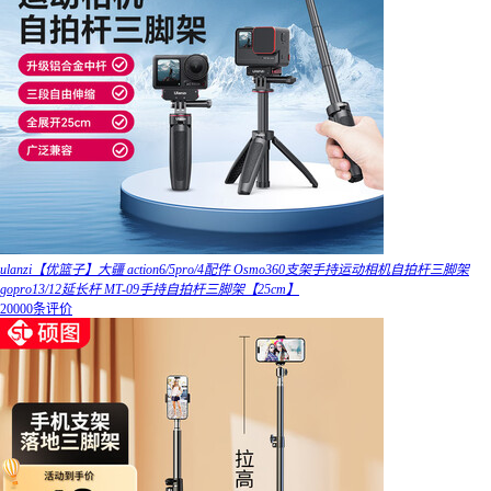
ulanzi【优篮子】大疆 action6/5pro/4配件 Osmo360支架手持运动相机自拍杆三脚架
gopro13/12延长杆 MT-09手持自拍杆三脚架【25cm】
20000条评价