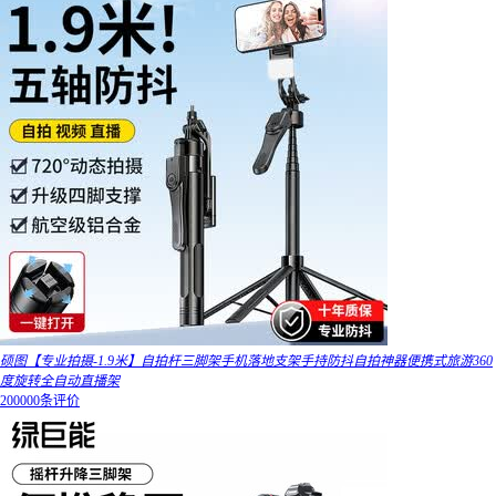
硕图【专业拍摄-1.9米】自拍杆三脚架手机落地支架手持防抖自拍神器便携式旅游360
度旋转全自动直播架
200000条评价