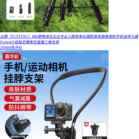
云腾（YUNTENG）888便携液压云台专业三脚架单反摄影微单摄像相机手机适用大疆
Pocket4/3佳能尼康索尼直播三角支架
200000条评价