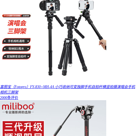
富图宝（Fotopro）FY-830+MH-4A 小巧收纳可变独脚手机自拍杆横竖拍摄演唱会手机
相机三脚架
2000条评价