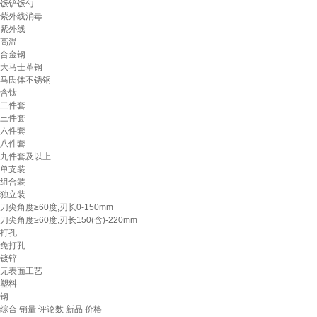
饭铲饭勺
紫外线消毒
紫外线
高温
合金钢
大马士革钢
马氏体不锈钢
含钛
二件套
三件套
六件套
八件套
九件套及以上
单支装
组合装
独立装
刀尖角度≥60度,刃长0-150mm
刀尖角度≥60度,刃长150(含)-220mm
打孔
免打孔
镀锌
无表面工艺
塑料
钢
综合
销量
评论数
新品
价格