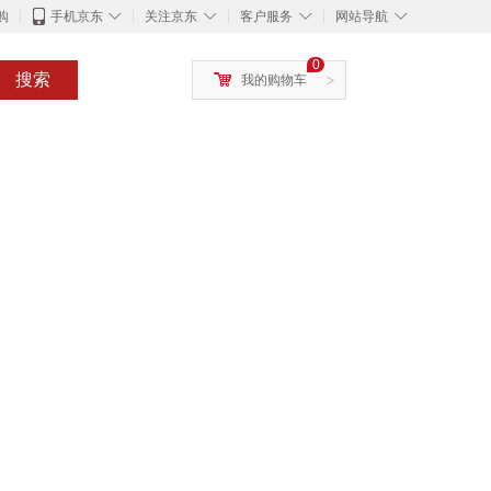
◇
◇
◇
◇
购
手机京东
关注京东
客户服务
网站导航
0
搜索
我的购物车
>