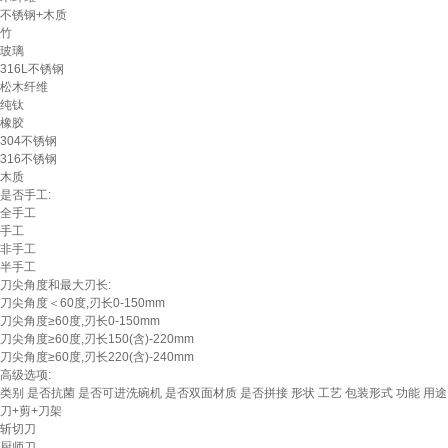
不锈钢+木质
竹
玻璃
316L不锈钢
松木纤维
纯钛
橡胶
304不锈钢
316不锈钢
木质
是否手工:
全手工
手工
非手工
半手工
刀尖角度和最大刃长:
刀尖角度＜60度,刃长0-150mm
刀尖角度≥60度,刃长0-150mm
刀尖角度≥60度,刃长150(含)-220mm
刀尖角度≥60度,刃长220(含)-240mm
高级选项:
类别
是否抗菌
是否可进洗碗机
是否双面材质
是否拼接
形状
工艺
包装形式
功能
用途
刀+剪+刀架
斩切刀
厨师刀