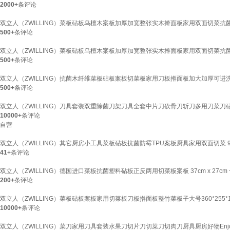
2000+
条评论
双立人（ZWILLING）菜板砧板乌檀木案板加厚加宽整张实木擀面板家用双面切菜抗菌菜板 
500+
条评论
双立人（ZWILLING）菜板砧板乌檀木案板加厚加宽整张实木擀面板家用双面切菜抗菌菜板 
500+
条评论
双立人（ZWILLING）抗菌木纤维菜板砧板案板切菜板家用刀板擀面板加大加厚可进洗碗机 L
500+
条评论
双立人（ZWILLING）刀具套装双重除菌刀架刀具全套中片刀砍骨刀斩刀多用刀菜刀
10000+
条评论
自营
双立人（ZWILLING）其它厨房小工具菜板砧板抗菌防霉TPU案板厨具家用双面切菜 9
41+
条评论
双立人（ZWILLING）德国进口菜板抗菌塑料砧板正反两用切菜板案板 37cm x 27cm
200+
条评论
双立人（ZWILLING）菜板砧板案板家用切菜板刀板擀面板整竹菜板子大号360*255*
10000+
条评论
双立人（ZWILLING）菜刀家用刀具套装水果刀切片刀切菜刀切肉刀厨具厨房好物En