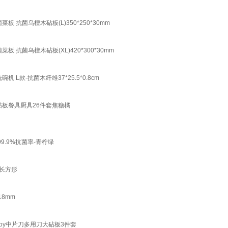
抗菌乌檀木砧板(L)350*250*30mm
抗菌乌檀木砧板(XL)420*300*30mm
款-抗菌木纤维37*25.5*0.8cm
砧板餐具厨具26件套焦糖橘
9.9%抗菌率-青柠绿
 长方形
18mm
joy中片刀多用刀大砧板3件套