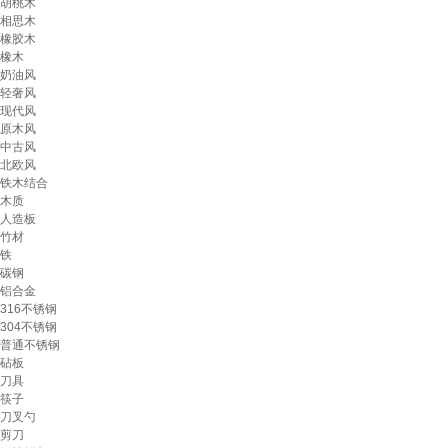
胡桃木
相思木
橡胶木
橡木
奶油风
轻奢风
现代风
原木风
中古风
北欧风
铁木结合
木质
人造板
竹材
铁
碳钢
铝合金
316不锈钢
304不锈钢
普通不锈钢
砧板
刀具
筷子
刀叉勺
剪刀