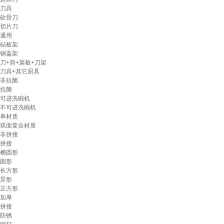
刀具
砍骨刀
切片刀
通用
砧板架
锅盖架
刀+剪+菜板+刀架
刀具+其它厨具
非抗菌
抗菌
可进洗碗机
不可进洗碗机
单材质
双面复合材质
非拼接
拼接
椭圆形
圆形
长方形
异形
正方形
加厚
拼接
防锈