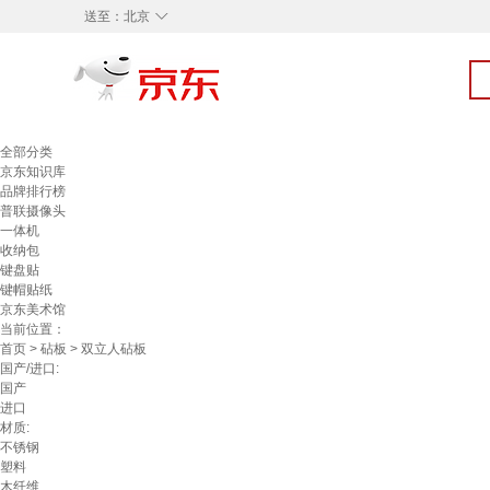
◇
送至：
北京
全部分类
京东知识库
品牌排行榜
普联摄像头
一体机
收纳包
键盘贴
键帽贴纸
京东美术馆
当前位置：
首页
>
砧板
> 双立人砧板
国产/进口:
国产
进口
材质:
不锈钢
塑料
木纤维