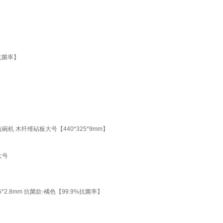
抗菌率】
 木纤维砧板大号【440*325*9mm】
大号
2.8mm 抗菌款-橘色【99.9%抗菌率】