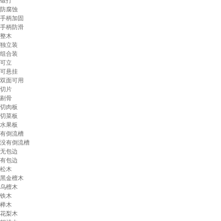
锻打
防腐蚀
手柄加固
手柄防滑
整木
独立装
组合装
可立
可悬挂
双面可用
切片
剔骨
切肉板
切菜板
水果板
有倒流槽
没有倒流槽
无包边
有包边
松木
黑金檀木
乌檀木
铁木
榉木
花梨木