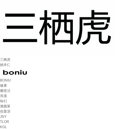
三栖虎
姚本仁
BONIU
健康
馨悠洁
淮漫
咏幻
澳颜莱
佰显清
JNY
TLOR
KGL