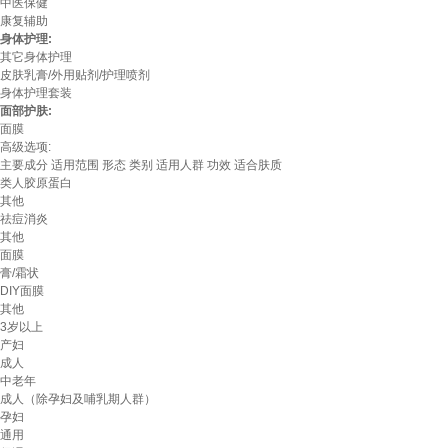
中医保健
康复辅助
身体护理:
其它身体护理
皮肤乳膏/外用贴剂/护理喷剂
身体护理套装
面部护肤:
面膜
高级选项:
主要成分
适用范围
形态
类别
适用人群
功效
适合肤质
类人胶原蛋白
其他
祛痘消炎
其他
面膜
膏/霜状
DIY面膜
其他
3岁以上
产妇
成人
中老年
成人（除孕妇及哺乳期人群）
孕妇
通用