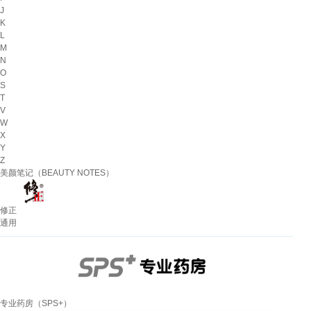
J
K
L
M
N
O
S
T
V
W
X
Y
Z
美颜笔记（BEAUTY NOTES）
修正
通用
专业药房（SPS+）