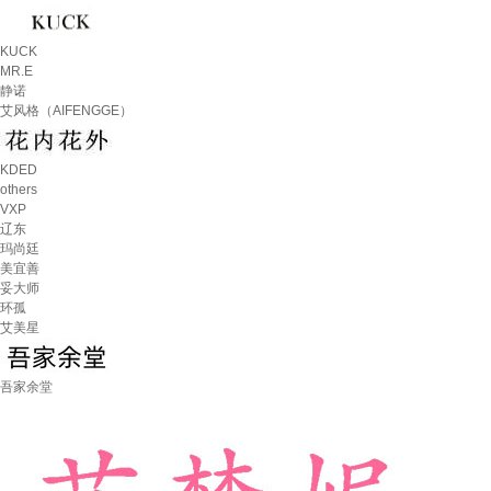
KUCK
MR.E
静诺
艾风格（AIFENGGE）
KDED
others
VXP
辽东
玛尚廷
美宜善
妥大师
环孤
艾美星
吾家余堂