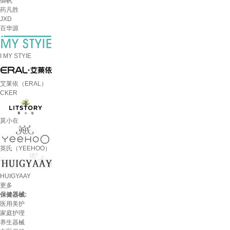
御帆
药凡胜
JXD
百华源
I MY STYIE
艾莱依（ERAL）
CKER
莫小在
英氏（YEEHOO）
HUIGYAAY
更多
保健器械:
医用美护
家庭护理
养生器械