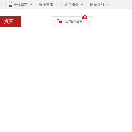
◇
◇
◇
◇
购
手机京东
关注京东
客户服务
网站导航
0
搜索
我的购物车
>