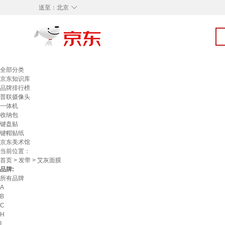
◇
送至：
北京
全部分类
京东知识库
品牌排行榜
普联摄像头
一体机
收纳包
键盘贴
键帽贴纸
京东美术馆
当前位置：
首页
>
发带
> 艾灰面膜
品牌:
所有品牌
A
B
C
H
I