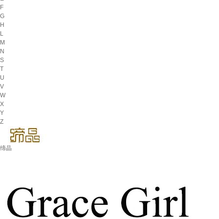
F
G
H
L
M
N
S
T
U
V
W
X
Y
Z
缔晶