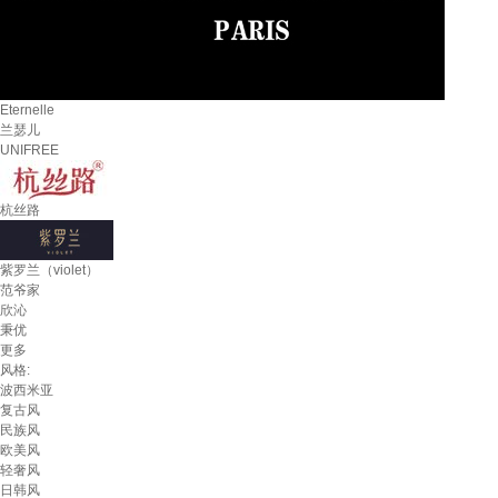
Eternelle
兰瑟儿
UNIFREE
杭丝路
紫罗兰（violet）
范爷家
欣沁
秉优
更多
风格:
波西米亚
复古风
民族风
欧美风
轻奢风
日韩风