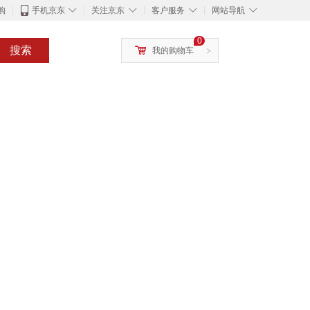
◇
◇
◇
◇
购
手机京东
关注京东
客户服务
网站导航
0
搜索
我的购物车
>