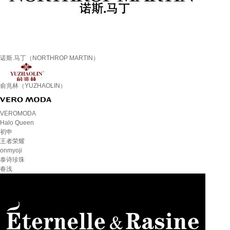
诺斯.马丁（NORTHROP MARTIN）
俞兆林（YUZHAOLIN）
VEROMODA
Halo Queen
初申
王者荣耀
onmyoji
泰诗珍珠
春浅