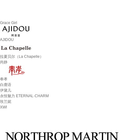
Grace Girl
AJIDOU
拉夏贝尔（La Chapelle）
尚静
奉孝
白鹿语
伊黛儿
永恒魅力 ETERNAL·CHARM
玫兰妮
XWI