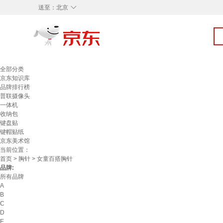
◇
送至：
北京
全部分类
京东知识库
品牌排行榜
普联摄像头
一体机
收纳包
键盘贴
键帽贴纸
京东美术馆
当前位置：
首页
>
胸针
> 女童百搭胸针
品牌:
所有品牌
A
B
C
D
E