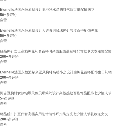
Eternelle法国永恒原创设计奥地利水晶胸针气质百搭配饰胸花
50+
条评论
自营
Eternelle法国永恒原创设计人造母贝珍珠胸针气质百搭配饰胸花
50+
条评论
自营
缔晶胸针女士高档胸花礼盒百搭时尚西服西装别针配饰秋冬大衣服饰配饰
200+
条评论
自营
Eternelle法国永恒波希米亚风胸针高档小众设计感胸花百搭配饰生日礼物
200+
条评论
自营
阿吉豆胸针女款蝴蝶天然贝母简约设计高级感勤百搭饰品配饰七夕情人节
5+
条评论
自营
缔晶丝巾扣五件套高档实用别针装饰环扣防走光七夕情人节礼物送女友
200+
条评论
自营