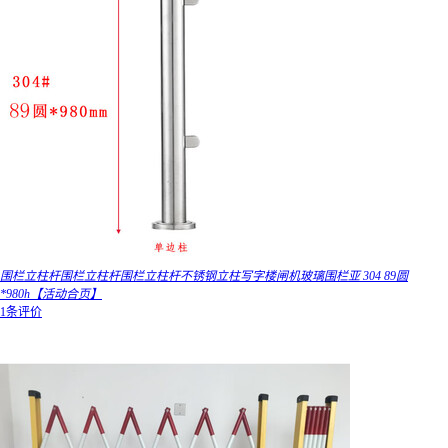
围栏立柱杆围栏立柱杆围栏立柱杆不锈钢立柱写字楼闸机玻璃围栏亚 304 89圆
*980h【活动合页】
1条评价