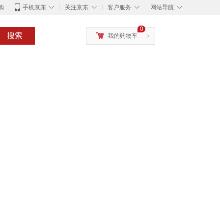
◇
◇
◇
◇
购
手机京东
关注京东
客户服务
网站导航
0
搜索
我的购物车
>