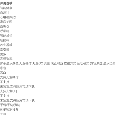
保健器械:
智能健康
血压计
心电/血氧仪
家庭护理
血糖仪
呼吸机
智能戒指
智能秤
养生器械
牵引器
更多
高级选项:
屏幕显示颜色
儿童微信
儿童QQ
类别
表盘材质
连接方式
运动模式
兼容系统
显示类
彩色
黑白
支持儿童微信
不支持
未预置,支持应用市场下载
支持儿童QQ
不支持
未预置,支持应用市场下载
手镯/手链/脚链
体征监测设备
其他