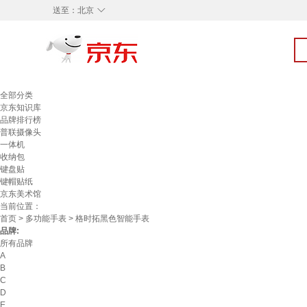
◇
送至：
北京
全部分类
京东知识库
品牌排行榜
普联摄像头
一体机
收纳包
键盘贴
键帽贴纸
京东美术馆
当前位置：
首页
>
多功能手表
> 格时拓黑色智能手表
品牌:
所有品牌
A
B
C
D
E