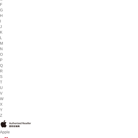
F
G
H
I
J
K
L
M
N
O
P
Q
R
S
T
U
V
W
X
Y
Z
Apple