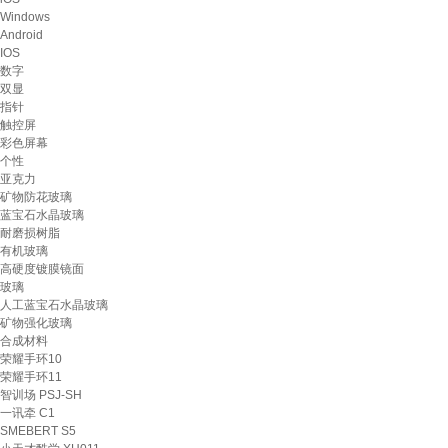
Windows
Android
IOS
数字
双显
指针
触控屏
彩色屏幕
个性
亚克力
矿物防花玻璃
蓝宝石水晶玻璃
耐磨损树脂
有机玻璃
高硬度镀膜镜面
玻璃
人工蓝宝石水晶玻璃
矿物强化玻璃
合成材料
荣耀手环10
荣耀手环11
智训场 PSJ-SH
一讯牵 C1
SMEBERT S5