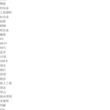
陶瓷
锌合金
工程塑料
钛合金
硅胶
精钢
铝合金
橡胶
PC
Wi-Fi
NFC
蓝牙
USB
SIM卡
潜水
骑行
滑雪
跑步
铁人三项
游泳
登山
跳伞滑翔
全兼容
鸿蒙
iOS