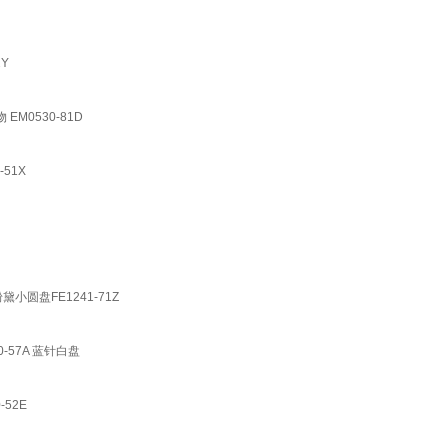
Y
M0530-81D
51X
圆盘FE1241-71Z
-57A 蓝针白盘
52E