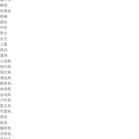
树脂
玫瑰金
精钢
镶钻
中性
男士
女士
儿童
情侣
通用
小清新
简约风
现代风
潮流风
商务风
休闲风
运动风
户外风
复古风
可爱风
黑色
蓝色
咖啡色
贝母色