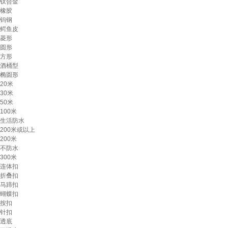
钛合金
橡胶
钨钢
鳄鱼皮
菱形
圆形
方形
酒桶型
椭圆形
20米
30米
50米
100米
生活防水
200米或以上
200米
不防水
300米
连体扣
折叠扣
马蹄扣
蝴蝶扣
按扣
针扣
透底