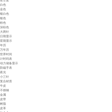
星空蓝
白色
金色
银白色
银色
粉色
深棕色
大两针
日期显示
星期显示
年历
万年历
世界时间
计时码表
动力储备显示
防磁手表
夜光
小三针
复合材质
牛皮
不锈钢
金属
皮带
树脂
皮革