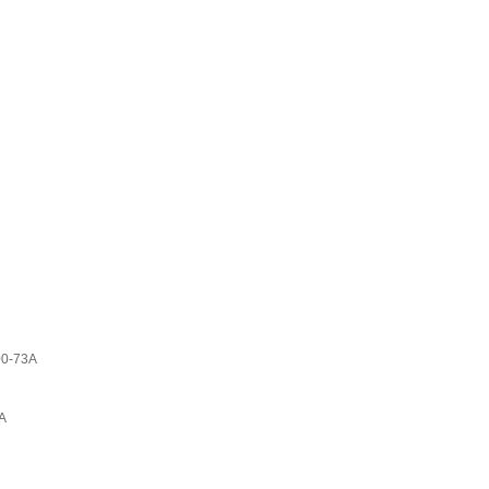
-73A
A