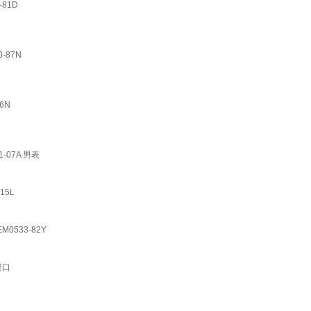
81D
-87N
6N
07A 男表
15L
533-82Y
进口