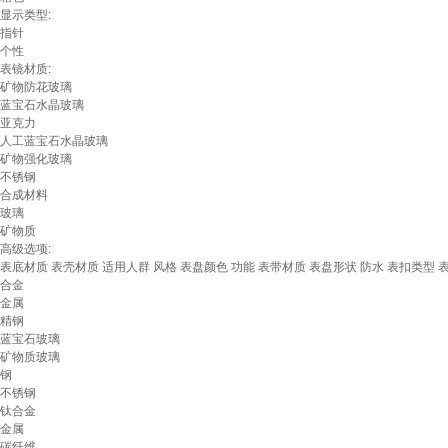
显示类型:
指针
个性
表镜材质:
矿物防花玻璃
蓝宝石水晶玻璃
亚克力
人工蓝宝石水晶玻璃
矿物强化玻璃
不锈钢
合成材料
玻璃
矿物质
高级选项:
表底材质
表壳材质
适用人群
风格
表盘颜色
功能
表带材质
表盘形状
防水
表扣类型
合金
金属
精钢
蓝宝石玻璃
矿物质玻璃
钢
不锈钢
钛合金
金属
碳纤维