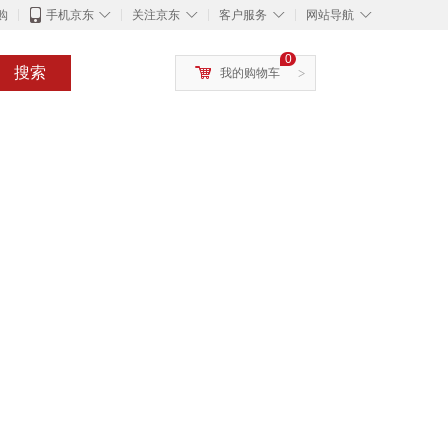
◇
◇
◇
◇
购
手机京东
关注京东
客户服务
网站导航
0
搜索
我的购物车
>