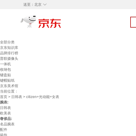
◇
送至：
北京
全部分类
京东知识库
品牌排行榜
普联摄像头
一体机
收纳包
键盘贴
键帽贴纸
京东美术馆
当前位置：
首页
>
日韩表
> citizen+光动能+女表
腕表:
日韩表
欧美表
奢侈品:
名品腕表
配件
箱包