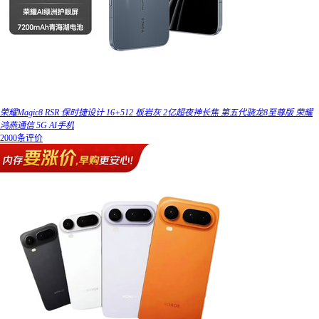
荣耀Magic8 RSR 保时捷设计 16+512 板岩灰 2亿超夜神长焦 第五代骁龙8至尊版 荣耀
鸿燕通信 5G AI手机
2000条评价