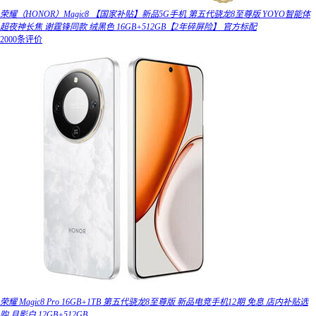
荣耀（HONOR）Magic8 【国家补贴】新品5G手机 第五代骁龙8至尊版 YOYO智能体
超夜神长焦 谢霆锋同款 绒黑色 16GB+512GB【2年碎屏险】 官方标配
2000条评价
荣耀 Magic8 Pro 16GB+1TB 第五代骁龙8至尊版 新品电竞手机12期 免息 店内补贴选
购 月影白 12GB+512GB