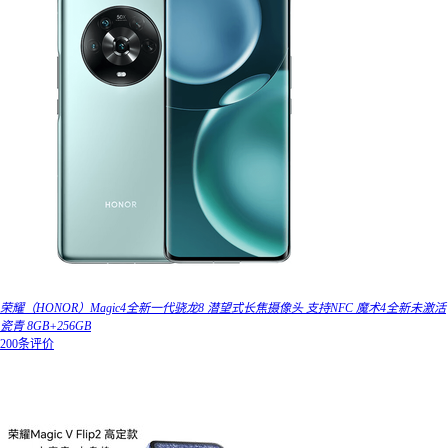
荣耀（HONOR）Magic4全新一代骁龙8 潜望式长焦摄像头 支持NFC 魔术4全新未激活
瓷青 8GB+256GB
200条评价