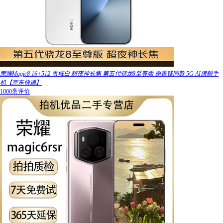
荣耀Magic8 16+512 雪域白 超夜神长焦 第五代骁龙8至尊版 谢霆锋同款 5G AI旗舰手
机【京东快递】
1000条评价