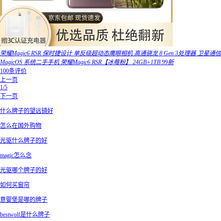
荣耀Magic6 RSR 保时捷设计 单反级超动态鹰眼相机 高通‌骁龙 8 Gen 3‌处理器 卫星通信
MagicOS 系统二手手机 荣耀Magic6 RSR【冰莓粉】 24GB+1TB 99新
100条评价
上一页
1/5
下一页
什么牌子的望远镜好
怎么在国外购物
光驱什么牌子的好
magic怎么念
光驱哪个牌子的好
如何买窗帘
意婴堡是哪的牌子
bestwolf是什么牌子