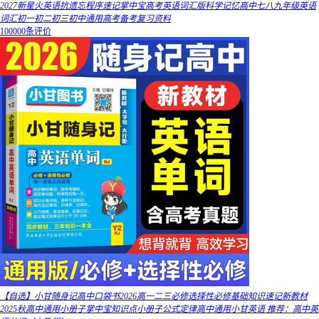
2027新星火英语抗遗忘程序速记掌中宝高考英语词汇版科学记忆高中七八九年级英语
词汇初一初二初三初中通用高考备考复习资料
100000条评价
【自选】小甘随身记高中口袋书2026高一二三必修选择性必修基础知识速记新教材
2025秋高中通用小册子掌中宝知识点小册子公式定律高中通用小甘英语 推荐：高中英