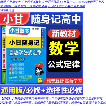
新版 小学掌中宝 小学数学基础知识 全彩手绘版 1-6年级 一二三四五六年级学生学习
复习辅导工具书 便携口袋书全国 通用 pass绿卡图书 25年26年都适用
2000条评价
【自选】小甘随身记高中口袋书2026高一二三必修选择性必修基础知识速记新教材
2025秋高中通用小册子掌中宝知识点小册子公式定律高中通用小甘英语 高中数学公式