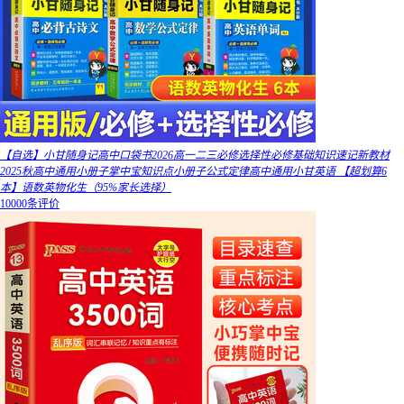
【自选】小甘随身记高中口袋书2026高一二三必修选择性必修基础知识速记新教材
2025秋高中通用小册子掌中宝知识点小册子公式定律高中通用小甘英语 【超划算6
本】语数英物化生（95%家长选择）
10000条评价