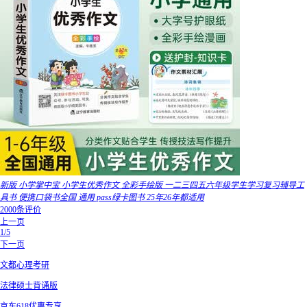
新版 小学掌中宝 小学生优秀作文 全彩手绘版 一二三四五六年级学生学习复习辅导工
具书 便携口袋书全国 通用 pass绿卡图书 25年26年都适用
2000条评价
上一页
1/5
下一页
文都心理考研
法律硕士背诵版
京东618优惠专享