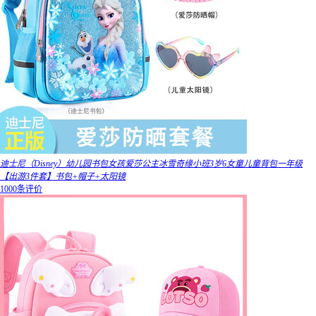
迪士尼（Disney）幼儿园书包女孩爱莎公主冰雪奇缘小班3岁6女童儿童背包一年级
【出游3件套】书包+帽子+太阳镜
1000条评价