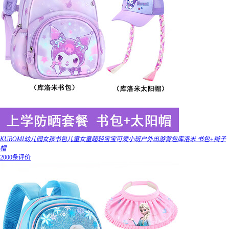
KUROMI幼儿园女孩书包儿童女童超轻宝宝可爱小班户外出游背包库洛米 书包+辫子
帽
2000条评价