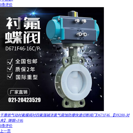
0条评价
千惠侬气动衬氟蝶阀衬四氟强碱浓氯气腐蚀防爆快速切断阀门D671F46 【DN200-对
夹】 铸钢+F46
0条评价
上一页