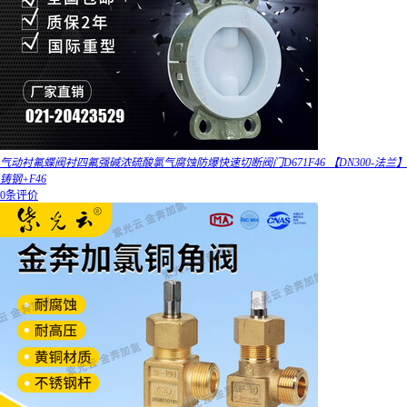
气动衬氟蝶阀衬四氟强碱浓硫酸氯气腐蚀防爆快速切断阀门D671F46 【DN300-法兰】
铸钢+F46
0条评价