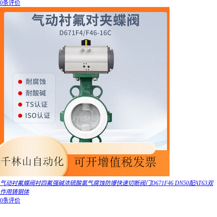
0条评价
气动衬氟蝶阀衬四氟强碱浓硫酸氯气腐蚀防爆快速切断阀门D671F46 DN50配AT63双
作用铸钢体
0条评价