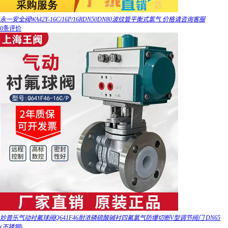
永一安全阀WA42Y-16C/16P/16RDN50DN80波纹管平衡式氯气 价格请咨询客服
0条评价
妙普乐气动衬氟球阀Q641F46耐浓磷硫酸碱衬四氟氯气防爆切断V型调节阀门 DN65
(不锈钢)