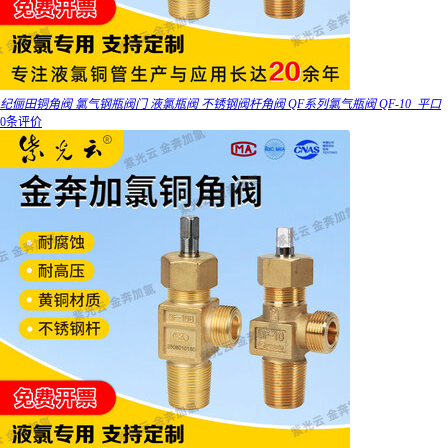
纪俪田铜角阀 氯气钢瓶阀门 液氯瓶阀 不锈钢阀杆角阀 QF系列氯气瓶阀 QF-10_平口
0条评价