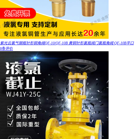
紫光云氯气钢瓶针形铜角阀QF-10/QF-10B 黄铜针形氯瓶阀门氯瓶角阀 QF-10B平口
0条评价