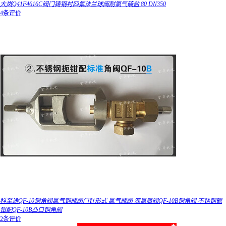
大岚Q41F4616C阀门铸钢衬四氟法兰球阀耐氯气硫盐 80 DN350
4条评价
科至途QF-10铜角阀氯气钢瓶阀门针形式 氯气瓶阀 液氯瓶阀QF-10B铜角阀 不锈钢轭
钳配QF-10B凸口铜角阀
2条评价