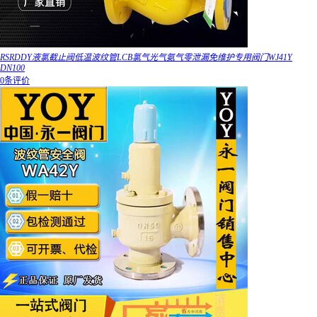
RSRDDY液氯截止阀低温波纹管LCB氯气光气氨气零泄漏免维护专用阀门WJ41Y
DN100
0条评价