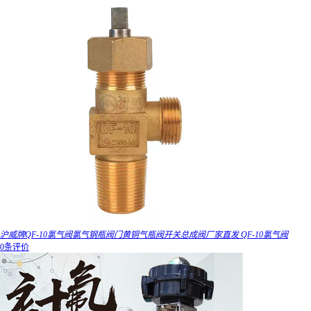
沪威牌QF-10氯气阀氯气钢瓶阀门黄铜气瓶阀开关总成阀厂家直发 QF-10氯气阀
0条评价