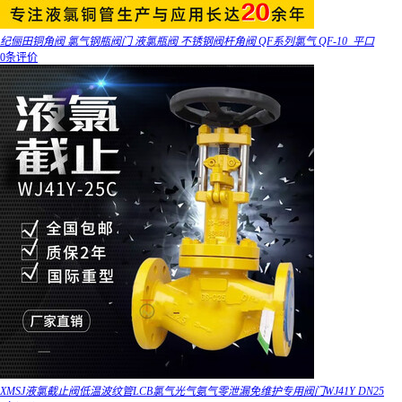
纪俪田铜角阀 氯气钢瓶阀门 液氯瓶阀 不锈钢阀杆角阀 QF系列氯气 QF-10_平口
0条评价
XMSJ液氯截止阀低温波纹管LCB氯气光气氨气零泄漏免维护专用阀门WJ41Y DN25