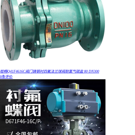
晗畅Q41F4616C阀门铸钢衬四氟法兰球阀耐氯气硫盐 80 DN300
0条评价