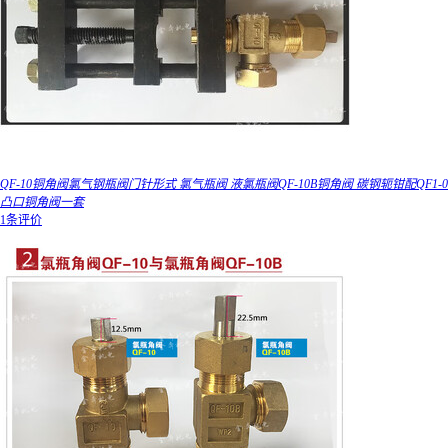
QF-10铜角阀氯气钢瓶阀门针形式 氯气瓶阀 液氯瓶阀QF-10B铜角阀 碳钢轭钳配QF1-0
凸口铜角阀一套
1条评价