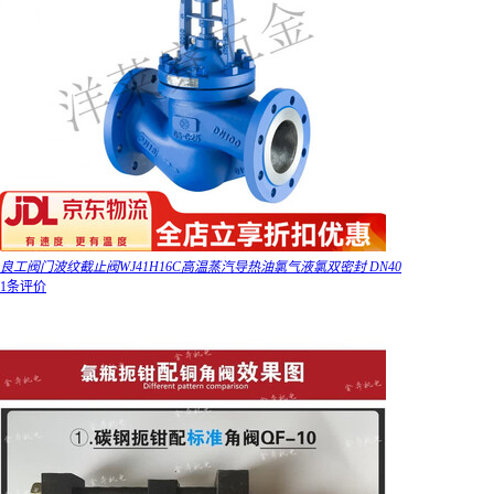
良工阀门波纹截止阀WJ41H16C高温蒸汽导热油氯气液氯双密封 DN40
1条评价