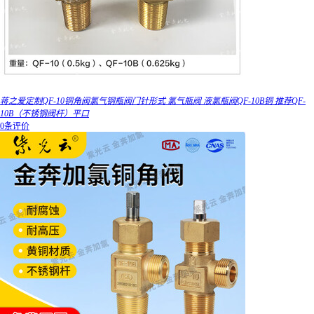
蒋之爱定制QF-10铜角阀氯气钢瓶阀门针形式 氯气瓶阀 液氯瓶阀QF-10B铜 推荐QF-
10B（不锈钢阀杆）平口
0条评价