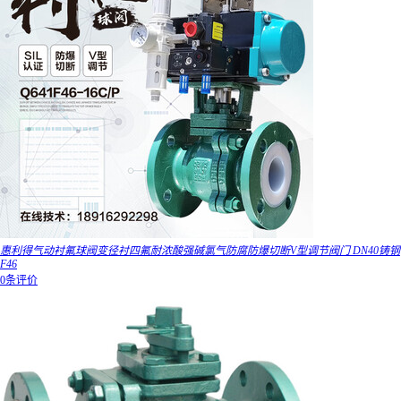
惠利得气动衬氟球阀变径衬四氟耐浓酸强碱氯气防腐防爆切断V型调节阀门 DN40铸钢
F46
0条评价