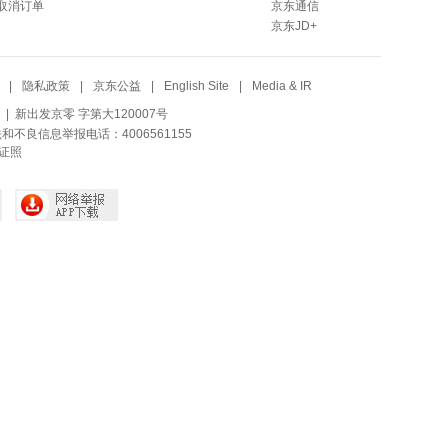
取消订单
京东通信
京东JD+
|
隐私政策
|
京东公益
|
English Site
|
Media & IR
| 新出发京零 字第大120007号
法和不良信息举报电话：4006561155
证照