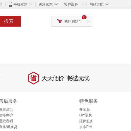
◇
◇
◇
◇
购
手机京东
关注京东
客户服务
网站导航
0
搜索
我的购物车
>
省
天天低价，畅选无忧
售后服务
特色服务
售后政策
夺宝岛
价格保护
DIY装机
退款说明
延保服务
返修/退换货
京东E卡