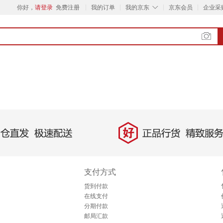
◇
你好，
请登录
免费注册
我的订单
我的京东
京东会员
企业采
好
直发，极速配送
正品行货，精致服务
支付方式
货到付款
在线支付
分期付款
邮局汇款