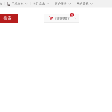
◇
◇
◇
◇
购
手机京东
关注京东
客户服务
网站导航
0
搜索
我的购物车
>