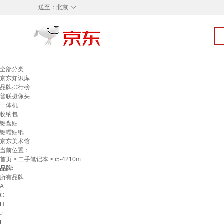
◇
送至：
北京
全部分类
京东知识库
品牌排行榜
普联摄像头
一体机
收纳包
键盘贴
键帽贴纸
京东美术馆
当前位置：
首页
>
二手笔记本
> i5-4210m
品牌:
所有品牌
A
C
H
J
L