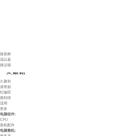
致荟树
温以嘉
接运猫
久聚和
凌誉勋
纪俪田
惠利得
适用
更多
电脑组件:
CPU
装机配件
电脑整机: