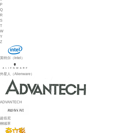
P
Q
R
S
T
W
Y
Z
英特尔（Intel）
外星人（Alienware）
ADVANTECH
超佰尼
桐绒萃