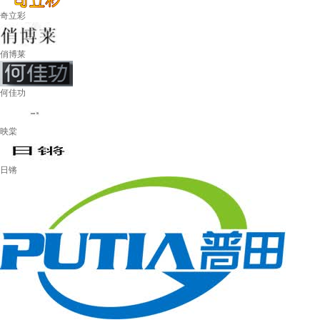
奇立彩
俏博莱
何佳功
映棠
日锵