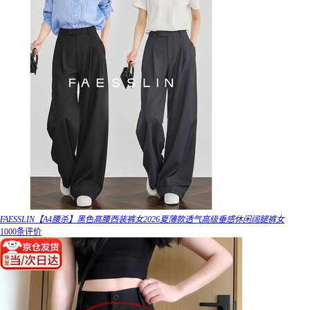
FAESSLIN【A4腰杀】黑色高腰西装裤女2026夏薄款透气高级垂感休闲阔腿裤女
1000条评价