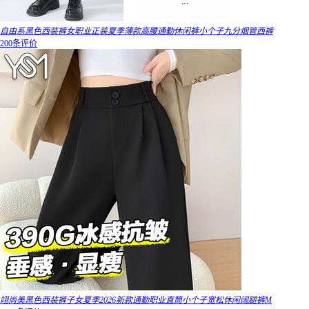
自由系黑色西装裤女职业正装夏季薄款高腰通勤休闲裤小个子九分烟管西裤
200条评价
翊尚美黑色西装裤子女夏季2026新款通勤职业直筒小个子宽松休闲阔腿裤M