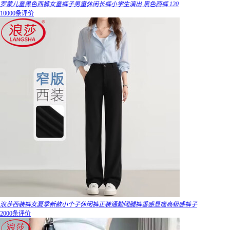
罗蒙儿童黑色西裤女童裤子男童休闲长裤小学生演出 黑色西裤 120
10000条评价
浪莎西装裤女夏季新款小个子休闲裤正装通勤阔腿裤垂感显瘦高级感裤子
2000条评价