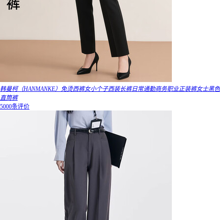
韩曼柯（HANMANKE）免烫西裤女小个子西装长裤日常通勤商务职业正装裤女士黑色
直筒裤
5000条评价