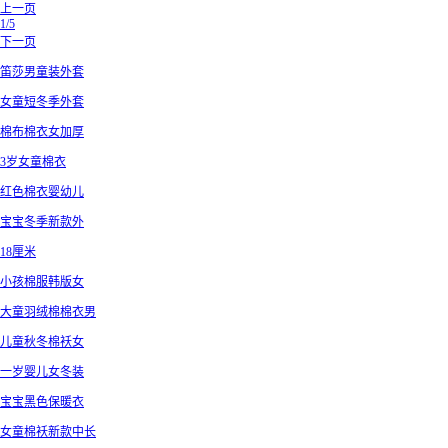
上一页
1/5
下一页
笛莎男童装外套
女童短冬季外套
棉布棉衣女加厚
3岁女童棉衣
红色棉衣婴幼儿
宝宝冬季新款外
18厘米
小孩棉服韩版女
大童羽绒棉棉衣男
儿童秋冬棉袄女
一岁婴儿女冬装
宝宝黑色保暖衣
女童棉袄新款中长