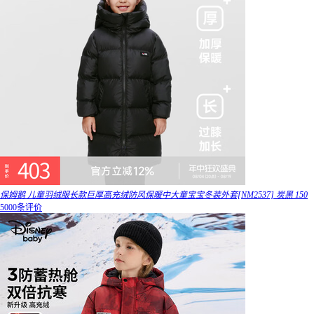
保姆鹅 儿童羽绒服长款巨厚高充绒防风保暖中大童宝宝冬装外套[NM2537] 炭黑 150
5000条评价