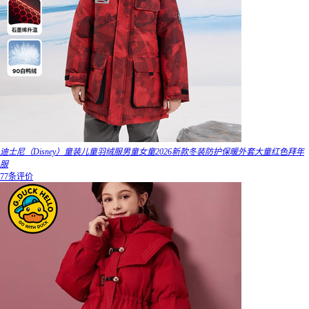
迪士尼（Disney）童装儿童羽绒服男童女童2026新款冬装防护保暖外套大童红色拜年
服
77条评价