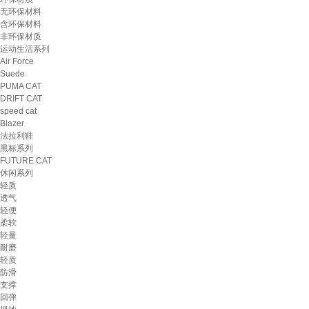
无环保材料
含环保材料
非环保材质
运动生活系列
Air Force
Suede
PUMA CAT
DRIFT CAT
speed cat
Blazer
法拉利鞋
黑标系列
FUTURE CAT
休闲系列
轻质
透气
轻便
柔软
轻量
耐磨
轻质
防滑
支撑
回弹