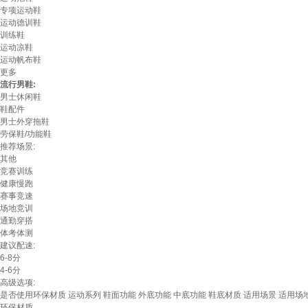
专项运动鞋
运动德训鞋
训练鞋
运动凉鞋
运动帆布鞋
更多
流行男鞋:
男士休闲鞋
鞋配件
男士外穿拖鞋
劳保鞋/功能鞋
推荐场景:
其他
竞赛训练
健康慢跑
赛事竞速
场地竞训
通勤穿搭
体考体测
建议配速:
6-8分
4-6分
高级选项:
是否使用环保材质
运动系列
鞋面功能
外底功能
中底功能
鞋底材质
适用场景
适用场
环保材质