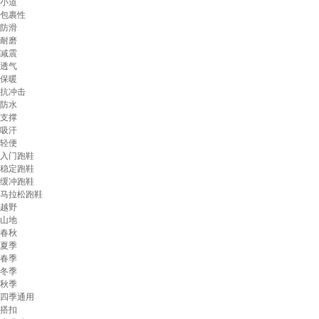
小道
包裹性
防滑
耐磨
减震
透气
保暖
抗冲击
防水
支撑
吸汗
轻便
入门跑鞋
稳定跑鞋
缓冲跑鞋
马拉松跑鞋
越野
山地
春秋
夏季
春季
冬季
秋季
四季通用
搭扣