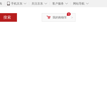
◇
◇
◇
◇
购
手机京东
关注京东
客户服务
网站导航
0
搜索
我的购物车
>