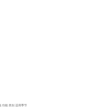
地
功能
类别
适用季节