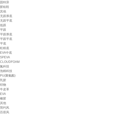
固特异
胶粘鞋
其他
无跟厚底
无跟平底
低跟
平跟
平跟厚底
平跟平底
平底
松糕底
EVA中底
SPEVA
CLOUDFOAM
氮科技
泡棉科技
PU(聚氨酯)
乳胶
织物
牛皮革
EVA
橡胶
其他
简约风
百搭风