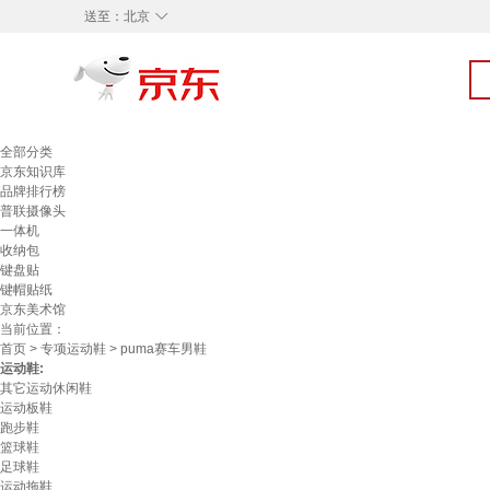
◇
送至：
北京
全部分类
京东知识库
品牌排行榜
普联摄像头
一体机
收纳包
键盘贴
键帽贴纸
京东美术馆
当前位置：
首页
>
专项运动鞋
> puma赛车男鞋
运动鞋:
其它运动休闲鞋
运动板鞋
跑步鞋
篮球鞋
足球鞋
运动拖鞋