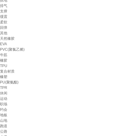
抓地
排气
支撑
缓震
柔软
回弹
其他
天然橡胶
EVA
PVC(聚氯乙烯)
牛筋
橡胶
TPU
复合材质
橡塑
PU(聚氨酯)
TPR
休闲
运动
职场
约会
地板
山地
跑道
公路