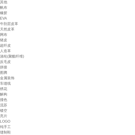
其他
帆布
橡胶
EVA
牛剖层皮革
天然皮革
网布
猪皮
超纤皮
人造革
涤纶(聚酯纤维)
反毛皮
拼接
图腾
金属装饰
车缝线
绣花
解构
撞色
流苏
镂空
亮片
LOGO
纯手工
缝制鞋