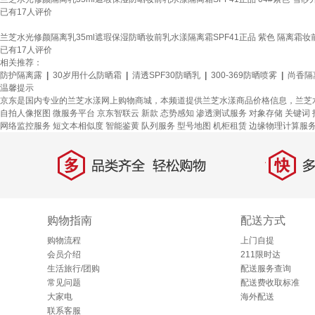
已有
17
人评价
兰芝水光修颜隔离乳35ml遮瑕保湿防晒妆前乳水漾隔离霜SPF41正品 紫色 隔离霜妆前
已有
17
人评价
相关推荐：
防护隔离露
|
30岁用什么防晒霜
|
清透SPF30防晒乳
|
300-369防晒喷雾
|
尚香隔
温馨提示
京东是国内专业的兰芝水漾网上购物商城，本频道提供兰芝水漾商品价格信息，兰芝
自拍人像抠图
微服务平台
京东智联云
新款
态势感知
渗透测试服务
对象存储
关键词
网络监控服务
短文本相似度
智能鉴黄
队列服务
型号地图
机柜租赁
边缘物理计算服
多
快
品类齐全，轻松购物
多仓
购物指南
配送方式
购物流程
上门自提
会员介绍
211限时达
生活旅行/团购
配送服务查询
常见问题
配送费收取标准
大家电
海外配送
联系客服