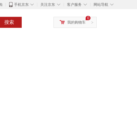
◇
◇
◇
◇
购
手机京东
关注京东
客户服务
网站导航
0
搜索
我的购物车
>