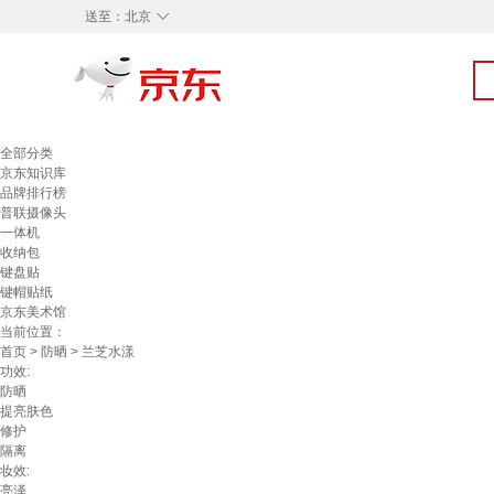
◇
送至：
北京
全部分类
京东知识库
品牌排行榜
普联摄像头
一体机
收纳包
键盘贴
键帽贴纸
京东美术馆
当前位置：
首页
>
防晒
> 兰芝水漾
功效:
防晒
提亮肤色
修护
隔离
妆效:
亮泽