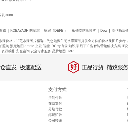
乳30ml
离霜
|
KOBAYASHI防晒霜
|
德妃（DEFEI）
|
敬修堂防晒喷雾
|
Dew
|
高丝晒后
水漾价格，兰芝水漾图片精选，为您选购兰芝水漾商品提供全方位的价格及图片参考
拍照购
预定地图
oracle 上云
智能 IDC 专有云
知识库
线下广告智能营销解决方案
IT
务
资源编排
安全咨询 安全专家服务
品牌地图
JMR
好
直发，极速配送
正品行货，精致服务
支付方式
货到付款
在线支付
分期付款
邮局汇款
公司转账