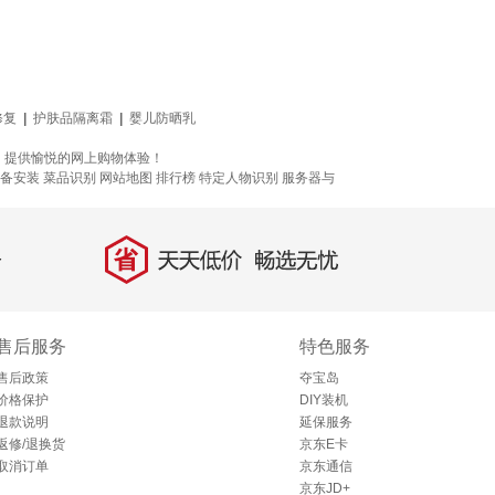
修复
|
护肤品隔离霜
|
婴儿防晒乳
，提供愉悦的网上购物体验！
设备安装
菜品识别
网站地图
排行榜
特定人物识别
服务器与
省
天天低价，畅选无忧
售后服务
特色服务
售后政策
夺宝岛
价格保护
DIY装机
退款说明
延保服务
返修/退换货
京东E卡
取消订单
京东通信
京东JD+