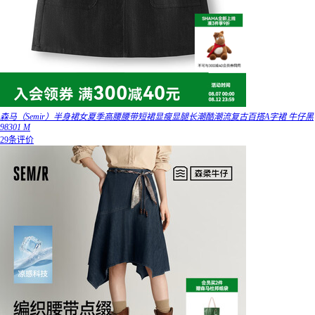
森马（Semir）半身裙女夏季高腰腰带短裙显瘦显腿长潮酷潮流复古百搭A字裙 牛仔黑
98301 M
29条评价